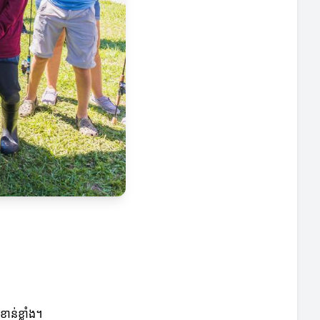
ាន់ខ្លាំង។