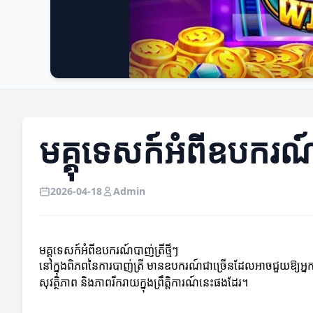
មគ្គុទេសក៍អំពីឧបករណ៍ប
2026-04-18
Admin
មគ្គុទេសក៍អំពីឧបករណ៍បាញ់ត្រីថ្មីៗ
នៅក្នុងពិភពនៃការបាញ់ត្រី មានឧបករណ៍ជាច្រើនដែលអាចជួយឱ្យអ្នកទទ
សុវត្ថិភាព និងភាពរីករាយក្នុងព្រឹត្តិការណ៍នេះផងដែរ។