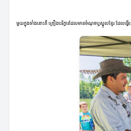
មួយក្នុងទាំងនោះគឺ គ្រឿងបរិក្ខារដែលមានចំណុចឬស្នូលខ្មែរ ដែលធ្