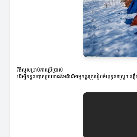
វិធីល្អសម្រាប់ការប្រើប្រាស់
ដើម្បីទទួលបានប្រយោជន៍អតិបរិមាអ្នកគួរត្រូវរៀបចំយុទ្ធសាស្ត្រ។ គន