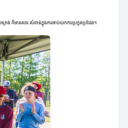
េក្រង់ ក៏មានសារៈសំខាន់ក្នុងការចាប់យកការប្រកួតប្រជែង។