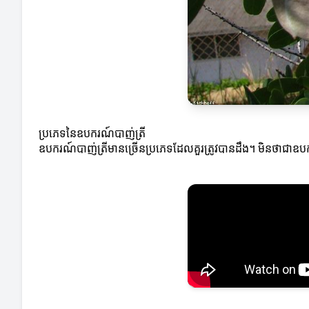
ប្រភេទនៃឧបករណ៍បាញ់ត្រី
ឧបករណ៍បាញ់ត្រីមានច្រើនប្រភេទដែលគួរត្រូវបានដឹង។ មិនថាជាឧប