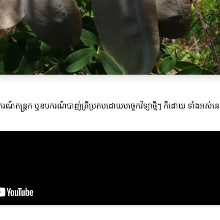
ករណ៍កន្រ្តក ឬឧបករណ៍បាញ់ត្រីប្រកបដោយបច្ចេកវិទ្យាថ្មីៗ ក៏ដោយ ទាំងអស