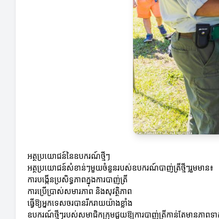
អត្ថប្រយោជន៍នៃឧបករណ៍ថ្មីៗ
អត្ថប្រយោជន៍សំខាន់ៗមួយចំនួនរបស់ឧបករណ៍បាញ់ត្រីថ្មីៗរួមមាន៖
ការបង្កើនប្រសិទ្ធភាពក្នុងការបាញ់ត្រី
ការប្រើប្រាស់សមារភាព និងសុវត្ថិភាព
ធ្វើឱ្យអ្នកទេសចរបានរីករាយយ៉ាងខ្លាំង
ឧបករណ៍ថ្មីៗរបស់សមាជិកក្រុមជួយឱ្យការបាញ់ត្រីកាន់តែមានភាពទាក់ទា