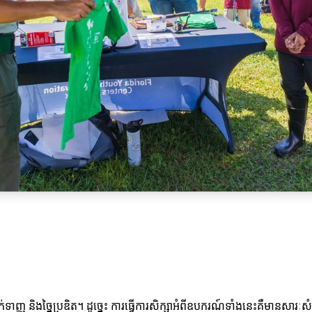
ញ និងច្នៃប្រឌិត។ ដូច្នេះ ការធ្វើការសិក្សាអំពីឧបករណ៍ទាំងនេះគឺមានសារៈសំខ