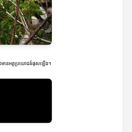
់នេះមានអត្ថប្រយោជន៍ផុសឡើង។