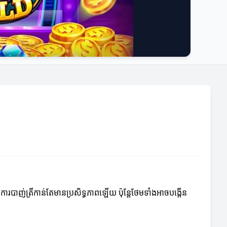
ារបាញ់ត្រីកាន់តែមានប្រសិទ្ធភាពឡើយ ប៉ុន្តែថែមទាំងអាចបង្កើន