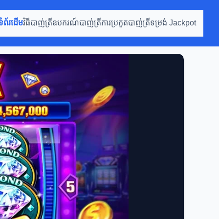
ទំព័រដើម
វិធីបាញ់ត្រី
ឧបករណ៍បាញ់ត្រី
ការប្រកួតបាញ់ត្រី
ទម្រង់ Jackpot