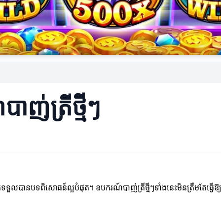
ាញ់ត្រីថ្មីៗ
ួលបានបទពិសោធន៍ល្អបំផុត។ ឧបករណ៍បាញ់ត្រីថ្មីៗទាំងនេះមិនត្រឹមតែធ្វើឱ្យក