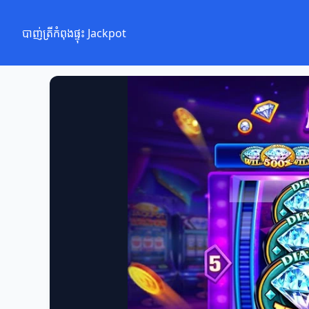
បាញ់ត្រីកំពុងផ្ទុះ Jackpot