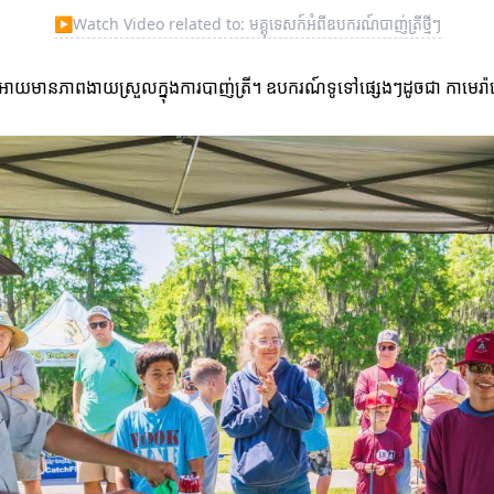
▶
Watch Video related to: មគ្គុទេសក៍អំពីឧបករណ៍បាញ់ត្រីថ្មីៗ
វើអោយមានភាពងាយស្រួលក្នុងការបាញ់ត្រី។ ឧបករណ៍ទូទៅផ្សេងៗដូចជា កាមេរ៉ាអ