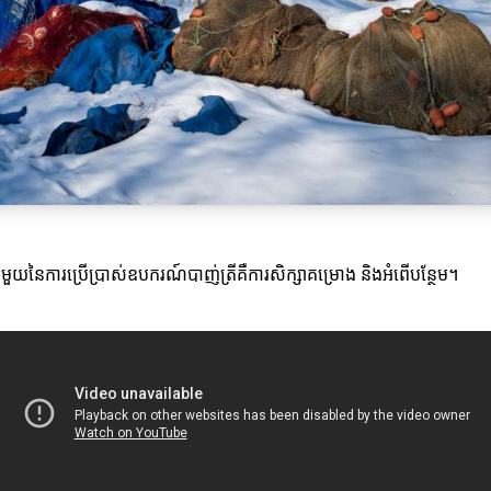
្លឹះមួយនៃការប្រើប្រាស់ឧបករណ៍បាញ់ត្រីគឺការសិក្សាគម្រោង និងអំពើបន្ថែម។