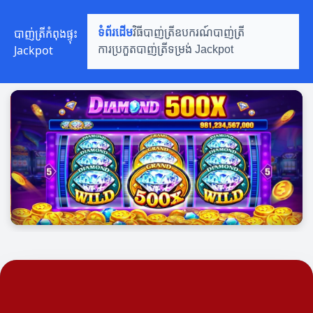
បាញ់ត្រីកំពុងផ្ទុះ Jackpot
បាញ់ត្រីកំពុងផ្ទុះ
ទំព័រដើម
វិធីបាញ់ត្រី
ឧបករណ៍បាញ់ត្រី
Jackpot
ការប្រកួតបាញ់ត្រី
ទម្រង់ Jackpot