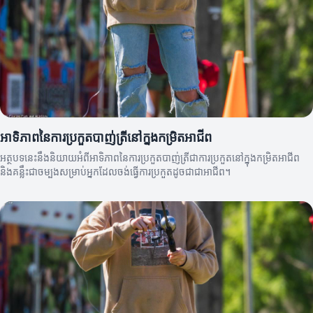
អាទិភាពនៃការប្រកួតបាញ់ត្រីនៅក្នុងកម្រិតអាជីព
អត្ថបទនេះនឹងនិយាយអំពីអាទិភាពនៃការប្រកួតបាញ់ត្រីជាការប្រកួតនៅក្នុងកម្រិតអាជីព
និងគន្លឹះជាចម្បងសម្រាប់អ្នកដែលចង់ធ្វើការប្រកួតដូចជាជាអាជីព។