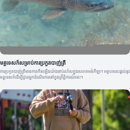
មគ្គុទេសក៍សម្រាប់ការប្រកួតបាញ់ត្រី
ការប្រកួតបាញ់ត្រីមានការកើនឡើងយ៉ាងឆាប់រហ័សក្នុងសហគមន៍កីឡា។ អត្ថបទនេះផ្តល់នូវ
មគ្គុទេសក៍ដើម្បីជួយអ្នកដំណើរការនៅក្នុងព្រឹត្តិការណ៍នេះ។