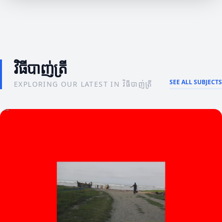
វិធីបាញ់ត្រី
SEE ALL SUBJECTS
EXPLORING OUR LATEST IN វិធីបាញ់ត្រី