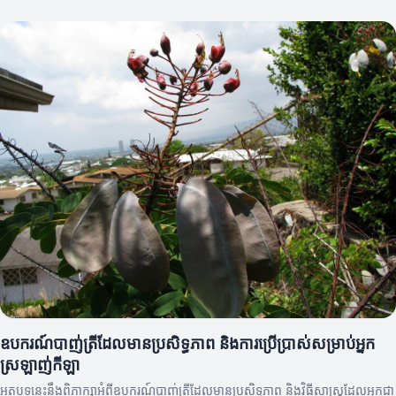
ឧបករណ៍បាញ់ត្រីដែលមានប្រសិទ្ធភាព និងការប្រើប្រាស់សម្រាប់អ្នក
ស្រឡាញ់កីឡា
អត្ថបទនេះនឹងពិភាក្សាអំពីឧបករណ៍បាញ់ត្រីដែលមានប្រសិទ្ធភាព និងវិធីសាស្ត្រដែលអ្នកជា