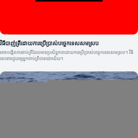
វិធីបាញ់ត្រីដោយការប្រើប្រាស់បច្ចេកទេសសមស្រប
អាចបង្កើតការចាប់ត្រីដែលមានប្រសិទ្ឋភាពដោយការប្រើប្រាស់បច្ចេកទេសសមស្រប។ វីធី
នេះអាចជួយឲ្យអ្នកចាប់ត្រីបានជោគជ័យ។