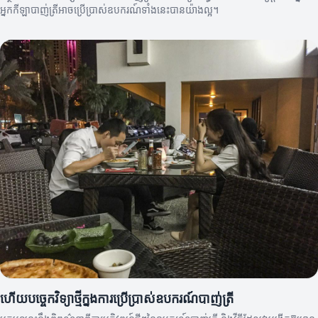
អ្នកកីឡាបាញ់ត្រីអាចប្រើប្រាស់ឧបករណ៍ទាំងនេះបានយ៉ាងល្អ។
ហេីយបច្ចេកវិទ្យាថ្មីក្នុងការប្រើប្រាស់ឧបករណ៍បាញ់ត្រី