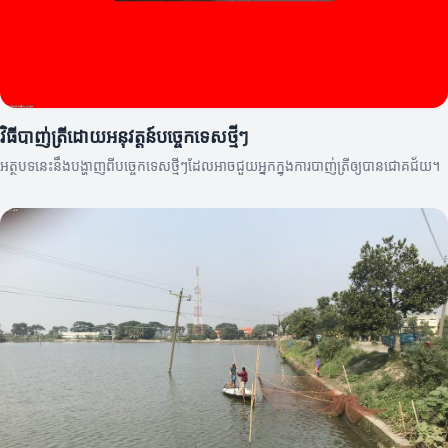
វិធីបាញ់ត្រីដោយអនុវត្តន៍បច្ចេកទេសថ្មីៗ
អត្ថបទនេះនឹងបង្ហាញពីបច្ចេកទេសថ្មីៗដែលអាចជួយអ្នកក្នុងការបាញ់ត្រីឲ្យបានជោគជ័យ។