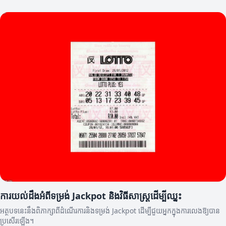
ការយល់ដឹងអំពីទម្រង់ Jackpot និងវិធីសាស្រ្តដើម្បីឈ្នះ
អត្ថបទនេះនឹងពិភាក្សាពីដំណើរការនិងទម្រង់ Jackpot ដើម្បីជួយអ្នកក្នុងការលេងឱ្យបាន
ប្រសើរឡើង។