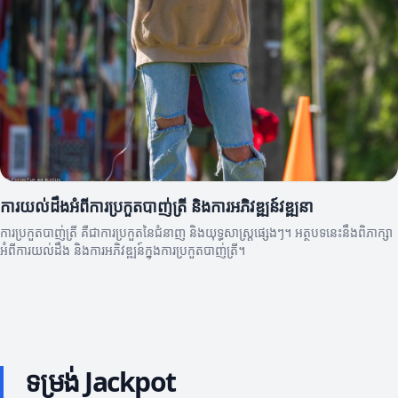
ការយល់ដឹងអំពីការប្រកួតបាញ់ត្រី និងការអភិវឌ្ឍន៍វឌ្ឍនា
ការប្រកួតបាញ់ត្រី គឺជាការប្រកួតនៃជំនាញ និងយុទ្ធសាស្ត្រផ្សេងៗ។ អត្ថបទនេះនឹងពិភាក្សា
អំពីការយល់ដឹង និងការអភិវឌ្ឍន៍ក្នុងការប្រកួតបាញ់ត្រី។
ទម្រង់ Jackpot