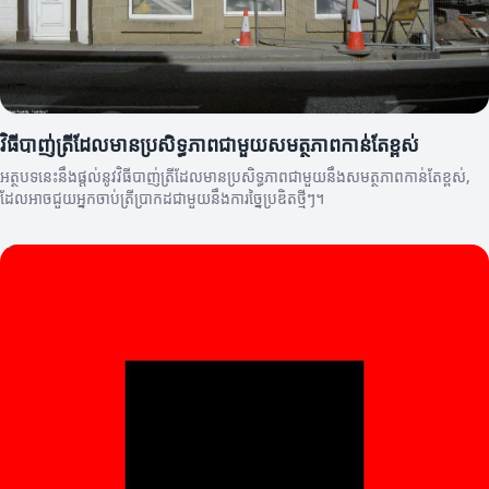
វិធីបាញ់ត្រីដែលមានប្រសិទ្ធភាពជាមួយសមត្ថភាពកាន់តែខ្ពស់
អត្ថបទនេះនឹងផ្តល់នូវវិធីបាញ់ត្រីដែលមានប្រសិទ្ធភាពជាមួយនឹងសមត្ថភាពកាន់តែខ្ពស់,
ដែលអាចជួយអ្នកចាប់ត្រីប្រាកដជាមួយនឹងការច្នៃប្រឌិតថ្មីៗ។