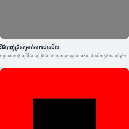
វិធីបាញ់ត្រីសម្រាប់ភាពជោគជ័យ
អត្ថបទនេះបង្ហាញពីវិធីបាញ់ត្រីដែលអាចជួយអ្នកទទួលបានភាពជោគជ័យក្នុងការចាប់ត្រី។