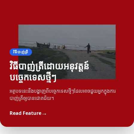
វិធីបាញ់ត្រី
វិធីបាញ់ត្រីដោយអនុវត្តន៍
បច្ចេកទេសថ្មីៗ
អត្ថបទនេះនឹងបង្ហាញពីបច្ចេកទេសថ្មីៗដែលអាចជួយអ្នកក្នុងការ
បាញ់ត្រីឲ្យបានជោគជ័យ។
→
Read Feature
ឧបករណ៍បាញ់ត្រី
ការប្រកួតបាញ់ត្រី
ឧបករណ៍បាញ់ត្រីក្រោមទឹក: ប្រភេទនិងអត្ថប្រយោជន៍
អាទិភាពនៃការប្រកួតបាញ់ត្រីនៅក្នុងកម្រិតអាជីព