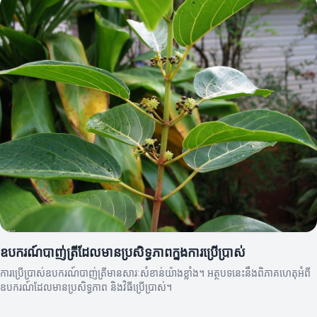
ឧបករណ៍បាញ់ត្រីដែលមានប្រសិទ្ធភាពក្នុងការប្រើប្រាស់
ការប្រើប្រាស់ឧបករណ៍បាញ់ត្រីមានសារៈសំខាន់យ៉ាងខ្លាំង។ អត្ថបទនេះនឹងពិភាគហេតុអំពី
ឧបករណ៍ដែលមានប្រសិទ្ធភាព និងវិធីប្រើប្រាស់។