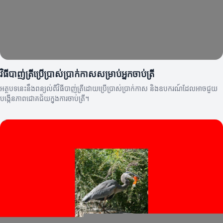
វិធីបាញ់ត្រីប្រើប្រាស់ប្រាក់កាសសម្រាប់អ្នកចាប់ត្រី
អត្ថបទនេះនឹងពន្យល់ពីវិធីបាញ់ត្រីដោយប្រើប្រាស់ប្រាក់កាស និងឧបករណ៍ដែលអាចជួយ
បង្កើនភាពជោគជ័យក្នុងការចាប់ត្រី។