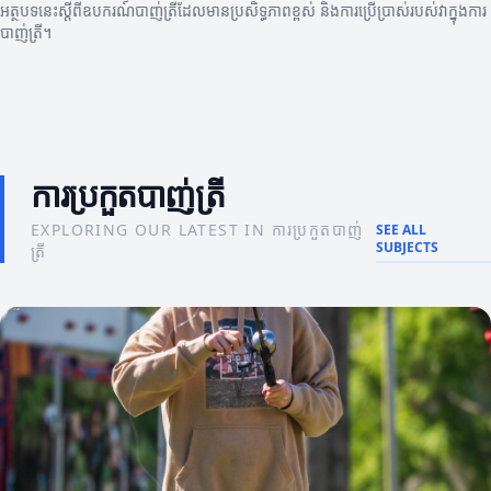
អត្ថបទនេះស្ដីពីឧបករណ៍បាញ់ត្រីដែលមានប្រសិទ្ធភាពខ្ពស់ និងការប្រើប្រាស់របស់វាក្នុងការ
បាញ់ត្រី។
ការប្រកួតបាញ់ត្រី
EXPLORING OUR LATEST IN ការប្រកួតបាញ់
SEE ALL
SUBJECTS
ត្រី