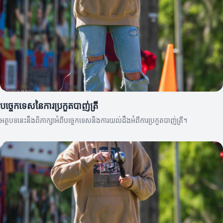
បច្ចេកទេសនៃការប្រកួតបាញ់ត្រី
អត្ថបទនេះនឹងពិភាក្សាអំពីបច្ចេកទេសនិងការយល់ដឹងអំពីការប្រកួតបាញ់ត្រី។