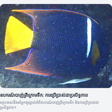
ឧបករណ៍បាញ់ត្រីក្រោមទឹក: ការប្រើប្រាស់ជាប្រសិទ្ធភាព
អត្ថបទនេះនឹងនាំអ្នកឲ្យស្គាល់អំពីឧបករណ៍បាញ់ត្រីក្រោមទឹក និងការប្រើប្រាស់ជា
ប្រសិទ្ធភាព។