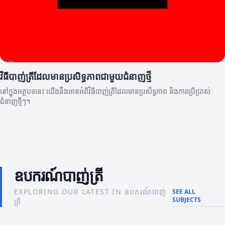
វិធីបាញ់ត្រីដែលមានប្រសិទ្ធភាពជាមួយជំនាញថ្មី
នៅក្នុងអត្ថបទនេះ យើងនឹងអានអំពីវិធីបាញ់ត្រីដែលមានប្រសិទ្ធភាព និងការប្រើប្រាស់
ជំនាញថ្មីៗ។
ឧបករណ៍បាញ់ត្រី
EXPLORING OUR LATEST IN ឧបករណ៍បាញ់
SEE ALL
SUBJECTS
ត្រី