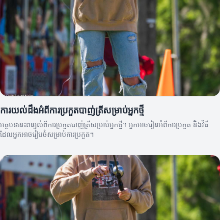
ការយល់ដឹងអំពីការប្រកួតបាញ់ត្រីសម្រាប់អ្នកថ្មី
អត្ថបទនេះពន្យល់ពីការប្រកួតបាញ់ត្រីសម្រាប់អ្នកថ្មី។ អ្នកអាចរៀនអំពីការប្រកួត និងវិធី
ដែលអ្នកអាចរៀបចំសម្រាប់ការប្រកួត។