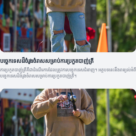
បច្ចេកទេសដ៏ចំរូងចំរាសសម្រាប់ការប្រកួតបាញ់ត្រី
ការប្រកួតបាញ់ត្រីគឺជាដំណើរការដែលត្រូវការបច្ចេកទេសជំនាញ។ អត្ថបទនេះនឹងពន្យល់អំពី
បច្ចេកទេសដ៏ចំរូងចំរាសសម្រាប់ការប្រកួតបាញ់ត្រី។