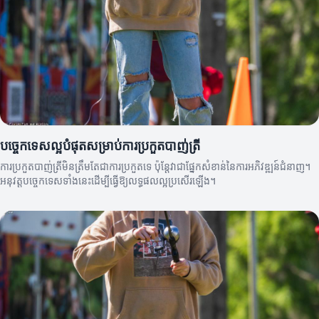
បច្ចេកទេសល្អបំផុតសម្រាប់ការប្រកួតបាញ់ត្រី
ការប្រកួតបាញ់ត្រីមិនត្រឹមតែជាការប្រកួតទេ ប៉ុន្តែវាជាផ្នែកសំខាន់នៃការអភិវឌ្ឍន៍ជំនាញ។
អនុវត្តបច្ចេកទេសទាំងនេះដើម្បីធ្វើឱ្យលទ្ធផលល្អប្រសើរឡើង។