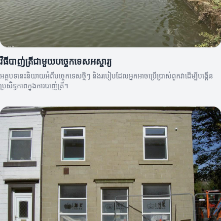
វិធីបាញ់ត្រីជាមួយបច្ចេកទេសអស្ចារ្យ
អត្ថបទនេះនិយាយអំពីបច្ចេកទេសថ្មីៗ និងរបៀបដែលអ្នកអាចប្រើប្រាស់ពួកវាដើម្បីបង្កើន
ប្រសិទ្ធភាពក្នុងការបាញ់ត្រី។