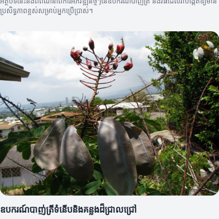
អត្ថបទនេះនឹងពិពណ៌នា​ពីការអភិវឌ្ឍន៍ថ្មីៗនៃឧបករណ៍បាញ់ត្រី និងវីធីដែលវាបង្កើតឱ្យមាន
ប្រសិទ្ធភាពខ្ពស់សម្រាប់អ្នកប្រើប្រាស់។
ឧបករណ៍បាញ់ត្រីទំនើបនិងគន្លងដ៏ជ្រាលជ្រៅ