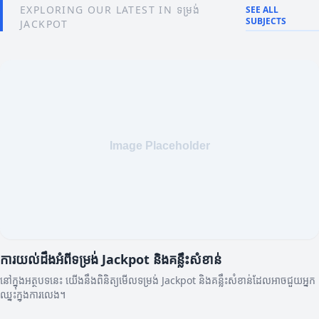
EXPLORING OUR LATEST IN ទម្រង់
SEE ALL
SUBJECTS
JACKPOT
ការយល់ដឹងអំពីទម្រង់ Jackpot និងគន្លឹះសំខាន់
នៅក្នុងអត្ថបទនេះ យើងនឹងពិនិត្យមើលទម្រង់ Jackpot និងគន្លឹះសំខាន់ដែលអាចជួយអ្នក
ឈ្នះក្នុងការលេង។