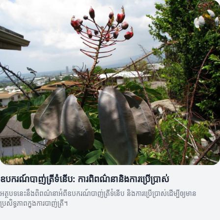
ឧបករណ៍បាញ់ត្រីទំនើប: ការពិពណ៌នានិងការប្រើប្រាស់
អត្ថបទនេះនឹងពិពណ៌នាអំពីឧបករណ៍បាញ់ត្រីទំនើប និងការប្រើប្រាស់ដើម្បីឲ្យមាន
ប្រសិទ្ធភាពក្នុងការបាញ់ត្រី។