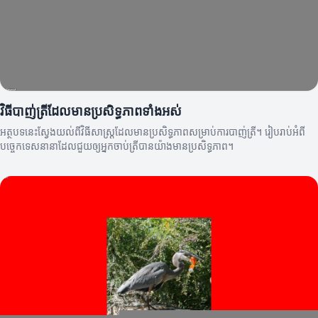
វិធីបាញ់ត្រីដែលមានប្រសិទ្ធភាពទាំងអស់
អត្ថបទនេះស្វែងយល់ពីវិធីសាស្ត្រដែលមានប្រសិទ្ធភាពសម្រាប់ការបាញ់ត្រី។ រៀបរាប់អំពី
បច្ចេកទេសនានាដែលជួយឲ្យអ្នកចាប់ត្រីបានយ៉ាងមានប្រសិទ្ធភាព។