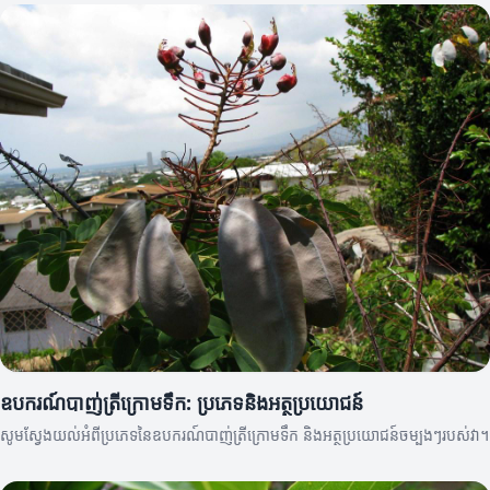
ឧបករណ៍បាញ់ត្រីក្រោមទឹក: ប្រភេទនិងអត្ថប្រយោជន៍
សូមស្វែងយល់អំពីប្រភេទនៃឧបករណ៍បាញ់ត្រីក្រោមទឹក និងអត្ថប្រយោជន៍ចម្បងៗរបស់វា។