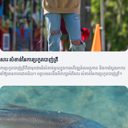
សារៈសំខាន់នៃការប្រកួតបាញ់ត្រី
ការប្រកួតបាញ់ត្រីគឺជាមុខងារ​ដ៏សំខាន់មួយក្នុងការអភិវឌ្ឍន៍សមត្ថភាព និងការស្វែងរកការ
នាំឱ្យមានភាពជោគជ័យ។ អត្ថបទនេះនឹងពិភាក្សាអំពីសារៈសំខាន់នៃការប្រកួតបាញ់ត្រី។