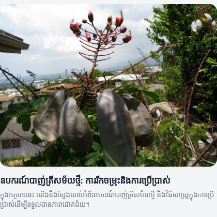
ឧបករណ៍បាញ់ត្រីសម័យថ្មី: ការរីកចម្រុះនិងការប្រើប្រាស់
ក្នុងអត្ថបទនេះ យើងនឹងស្វែងយល់អំពីឧបករណ៍បាញ់ត្រីសម័យថ្មី និងវិធីសាស្ត្រក្នុងការប្រើ
ប្រាស់ដើម្បីទទួលបានភាពជោគជ័យ។