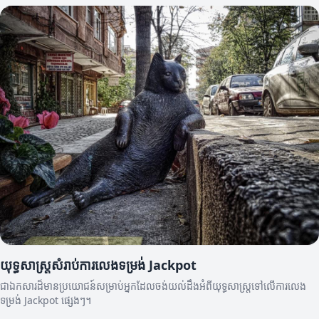
យុទ្ធសាស្ត្រសំរាប់ការលេងទម្រង់ Jackpot
ជាឯកសារដ៏មានប្រយោជន៍សម្រាប់អ្នកដែលចង់យល់ដឹងអំពីយុទ្ធសាស្ត្រទៅលើការលេង
ទម្រង់ Jackpot ផ្សេងៗ។