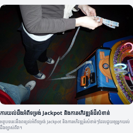
ការយល់ដឹងអំពីទម្រង់ Jackpot និងការអភិវឌ្ឍន៍ដ៏សំខាន់
អត្ថបទនេះនឹងពន្យល់អំពីទម្រង់ Jackpot និងការអភិវឌ្ឍន៍សំខាន់ៗដែលជួយឲ្យអ្នកយល់
ដឹងច្បាស់ពីវា។