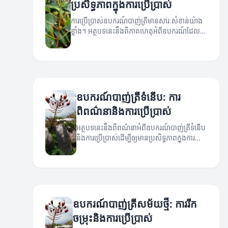
ប្រសិទ្ធភាពក្នុងការប្រើប្រាស់
ការប្រើប្រាស់ឧបករណ៍បាញ់ត្រីមានសារៈសំខាន់យ៉ាង
ខ្លាំង។ អត្ថបទនេះនឹងពិភាគហេតុអំពីឧបករណ៍ដែល
មានប្រសិទ្ធភាព និងវិធីប្រើប្រាស់។
ឧបករណ៍បាញ់ត្រីទំនើប: ការ
ពិពណ៌នានិងការប្រើប្រាស់
អត្ថបទនេះនឹងពិពណ៌នាអំពីឧបករណ៍បាញ់ត្រីទំនើប
និងការប្រើប្រាស់ដើម្បីឲ្យមានប្រសិទ្ធភាពក្នុងការ
បាញ់ត្រី។
ឧបករណ៍បាញ់ត្រីសម័យថ្មី: ការរីក
ចម្រុះនិងការប្រើប្រាស់