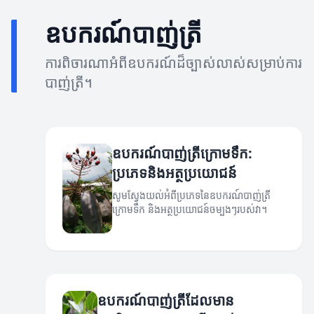
ឧបករណ៍បាញ់ត្រី
ការពិចារណាអំពីឧបករណ៍ដ៏ច្បាស់លាស់សម្រាប់ការ
បាញ់ត្រី។
ឧបករណ៍បាញ់ត្រីក្រោមទឹក:
ប្រភេទនិងអត្ថប្រយោជន៍
សូមស្វែងយល់អំពីប្រភេទនៃឧបករណ៍បាញ់ត្រី
ក្រោមទឹក និងអត្ថប្រយោជន៍ចម្បងៗរបស់វា។
ឧបករណ៍បាញ់ត្រីដែលមាន