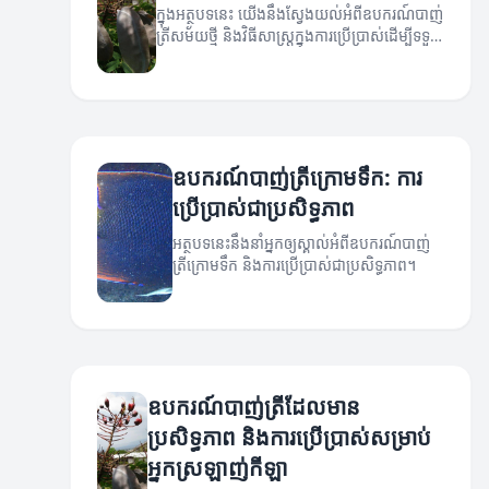
ក្នុងអត្ថបទនេះ យើងនឹងស្វែងយល់អំពីឧបករណ៍បាញ់
ត្រីសម័យថ្មី និងវិធីសាស្ត្រក្នុងការប្រើប្រាស់ដើម្បីទទួល
បានភាពជោគជ័យ។
ឧបករណ៍បាញ់ត្រីក្រោមទឹក: ការ
ប្រើប្រាស់ជាប្រសិទ្ធភាព
អត្ថបទនេះនឹងនាំអ្នកឲ្យស្គាល់អំពីឧបករណ៍បាញ់
ត្រីក្រោមទឹក និងការប្រើប្រាស់ជាប្រសិទ្ធភាព។
ឧបករណ៍បាញ់ត្រីដែលមាន
ប្រសិទ្ធភាព និងការប្រើប្រាស់សម្រាប់
អ្នកស្រឡាញ់កីឡា