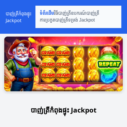
បាញ់ត្រីកំពុងផ្ទុះ
ទំព័រដើម
វិធីបាញ់ត្រី
ឧបករណ៍បាញ់ត្រី
Jackpot
ការប្រកួតបាញ់ត្រី
ទម្រង់ Jackpot
បាញ់ត្រីកំពុងផ្ទុះ Jackpot