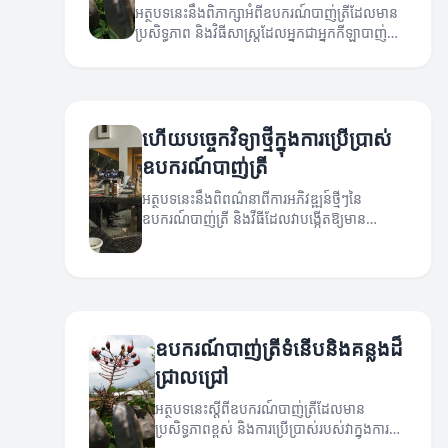
អត្ថបទនេះនឹងពិភាក្សាអំពីឧបករណ៍បាញ់ត្រីដែលមាន
ប្រសិទ្ធភាព និងវិធីសាស្ត្រដែលអ្នកជាអ្នកកីឡាបាញ់ត្រី
អាចប្រើប្រាស់ឧបករណ៍ទាំងនេះបានយ៉ាងល្អ។
ហេីយបច្ចេកវិទ្យាថ្មីក្នុងការប្រើប្រាស់
ឧបករណ៍បាញ់ត្រី
អត្ថបទនេះនឹងពិពណ៌នា​ពីការអភិវឌ្ឍន៍ថ្មីៗនៃ
ឧបករណ៍បាញ់ត្រី និងវីធីដែលវាបង្កើតឱ្យមាន
ប្រសិទ្ធភាពខ្ពស់សម្រាប់អ្នកប្រើប្រាស់។
ឧបករណ៍បាញ់ត្រីទំនើបនិងគន្លងដ៏
ជ្រាលជ្រៅ
អត្ថបទនេះស្ដីពីឧបករណ៍បាញ់ត្រីដែលមាន
ប្រសិទ្ធភាពខ្ពស់ និងការប្រើប្រាស់របស់វាក្នុងការ