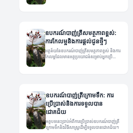
បាញ់ត្រី។
ឧបករណ៍បាញ់ត្រីសមត្ថភាពខ្ពស់:
ការកែលម្អនិងការផ្តល់ជូនថ្មីៗ
អត្ថន័យនៃឧបករណ៍បាញ់ត្រីសមត្ថភាពខ្ពស់ និងការ
កែលម្អដែលមានអត្ថប្រយោជន៍សម្រាប់អ្នកប្រើ
ប្រាស់។
ឧបករណ៍បាញ់ត្រីក្រោមទឹក: ការ
ប្រើប្រាស់និងការទទួលបាន
ជោគជ័យ
អត្ថបទនេះប្រាប់អំពីការប្រើប្រាស់ឧបករណ៍បាញ់ត្រី
ក្រោមទឹកនិងវិធីសាស្ត្រដើម្បីទទួលបានជោគជ័យ។