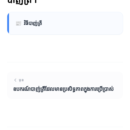
📰
វិធីបាញ់ត្រី
មុន
ឧបករណ៍បាញ់ត្រីដែលមានប្រសិទ្ធភាពក្នុងការប្រើប្រាស់