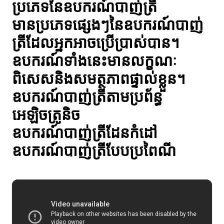
ប្រភេទនៃឧបករណ៍បាញ់ត្រី
មានប្រភេទផ្សេងៗនៃឧបករណ៍បាញ់
ត្រីដែលអ្នកអាចប្រើប្រាស់បាន។
ឧបករណ៍ទាំងនេះមានលក្ខណៈ
ពិសេសនិងសមត្ថភាពផ្ទាល់ខ្លួន។
ឧបករណ៍បាញ់ត្រីតាមប្រព័ន្ធ
អេឡិចត្រូនិច
ឧបករណ៍បាញ់ត្រីដែនកំដៅ
ឧបករណ៍បាញ់ត្រីបែបប្រពៃណី