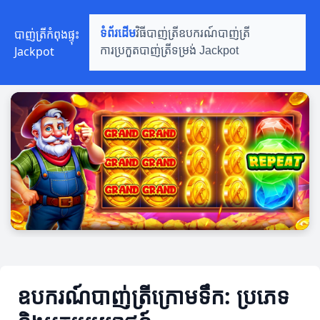
បាញ់ត្រីកំពុងផ្ទុះ
ទំព័រដើម
វិធីបាញ់ត្រី
ឧបករណ៍បាញ់ត្រី
Jackpot
ការប្រកួតបាញ់ត្រី
ទម្រង់ Jackpot
ឧបករណ៍បាញ់ត្រីក្រោមទឹក: ប្រភេទ