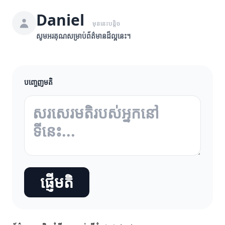
Daniel
មុននេះបន្តិច
សូមអរគុណសម្រាប់ព័ត៌មានដ៏ល្អនេះ។
បញ្ចេញមតិ
ផ្ញើមតិ