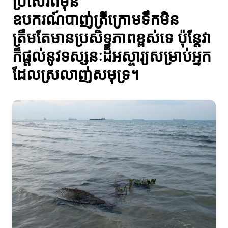
ប្រសើរពីមុន
ឧបករណ៍បាញ់ត្រីក្រោមទឹកមិន
ត្រឹមតែមានប្រសិទ្ធភាពខ្ពស់ទេ ប៉ុន្តែវា
ក៏ផ្តល់នូវទស្សនៈដ៏អស្ចារ្យសម្រាប់អ្នក
ដែលស្រលាញ់សមុទ្រ។