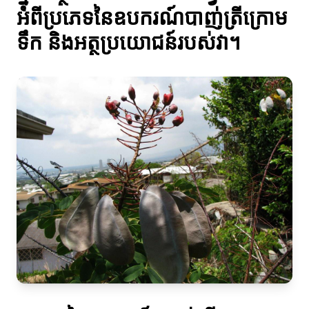
អំពីប្រភេទនៃឧបករណ៍បាញ់ត្រីក្រោម
ទឹក និងអត្ថប្រយោជន៍របស់វា។