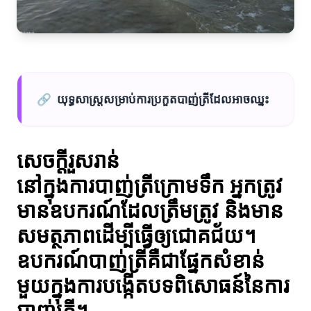
🔗
យុទ្ធសាស្ត្រសម្រាប់ការប្រកួតបាញ់ត្រីដែលអាចឈ្នះ
សេចក្ដីរួសរាន់
នៅក្នុងការបាញ់ត្រីក្រោមទឹក អ្នកត្រូវ
មានឧបករណ៍ដែលត្រឹមត្រូវ និងមាន
សមត្ថភាពដើម្បីធ្វើឲ្យជោគជ័យ។
ឧបករណ៍បាញ់ត្រីគឺជាផ្នែកសំខាន់
មួយក្នុងការបង្កើតបទពិសោធន៍នៃការ
បាញ់ត្រី។