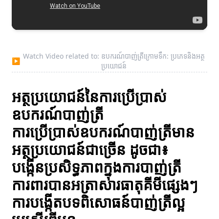
Watch Video related to: ឧបករណ៍បាញ់ត្រីក្រោមទឹក: ប្រភេទនិងអត្ថ
▶
ប្រយោជន៍
អត្ថប្រយោជន៍នៃការប្រើប្រាស់
ឧបករណ៍បាញ់ត្រី
ការប្រើប្រាស់ឧបករណ៍បាញ់ត្រីមាន
អត្ថប្រយោជន៍ជាច្រើន ដូចជា៖
បង្កើនប្រសិទ្ធភាពក្នុងការបាញ់ត្រី
ការពារបានអត្រាសារធាតុគីមីផ្សេងៗ
ការបង្កើតបទពិសោធន៍បាញ់ត្រីល្អ