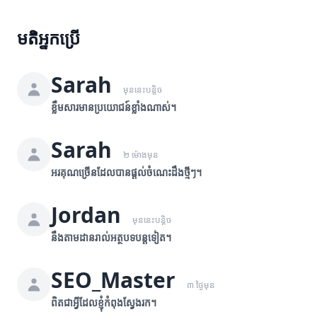
មតិអ្នកប្រើ
Sarah
មុននេះបន្តិច
ខ្លឹមសារមានប្រយោជន៍ខ្លាំងណាស់។
Sarah
២ ម៉ោងមុន
អរគុណច្រើនដែលបានផ្តល់ចំណេះដឹងថ្មីៗ។
Jordan
មុននេះបន្តិច
នឹងតាមដានរាល់អត្ថបទបន្តទៀត។
SEO_Master
៣ ថ្ងៃមុន
ពិតជាអ្វីដែលខ្ញុំកំពុងស្វែងរក។