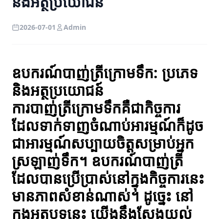
និងអត្ថប្រយោជន៍
2026-07-01
Admin
ឧបករណ៍បាញ់ត្រីក្រោមទឹក: ប្រភេទ
និងអត្ថប្រយោជន៍
ការបាញ់ត្រីក្រោមទឹកគឺជាកិច្ចការ
ដែលទាក់ទាញចំណាប់អារម្មណ៍ក៏ដូច
ជាអារម្មណ៍សប្បាយចិត្តសម្រាប់អ្នក
ស្រឡាញ់ទឹក។ ឧបករណ៍បាញ់ត្រី
ដែលបានប្រើប្រាស់នៅក្នុងកិច្ចការនេះ
មានភាពសំខាន់ណាស់។ ដូច្នេះ នៅ
ក្នុងអត្ថបទនេះ យើងនឹងស្វែងយល់