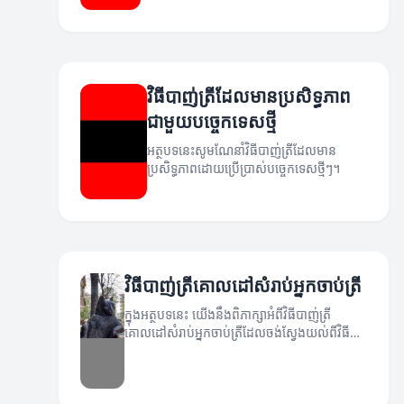
វិធីបាញ់ត្រីដែលមានប្រសិទ្ធភាព
ជាមួយបច្ចេកទេសថ្មី
អត្ថបទនេះសូមណែនាំវិធីបាញ់ត្រីដែលមាន
ប្រសិទ្ធភាពដោយប្រើប្រាស់បច្ចេកទេសថ្មីៗ។
វិធីបាញ់ត្រីគោលដៅសំរាប់អ្នកចាប់ត្រី
ក្នុងអត្ថបទនេះ យើងនឹងពិភាក្សាអំពីវិធីបាញ់ត្រី
គោលដៅសំរាប់អ្នកចាប់ត្រីដែលចង់ស្វែងយល់ពីវិធី
សាស្ត្រដែលមានប្រសិទ្ធភាព និងងាយស្រួល។