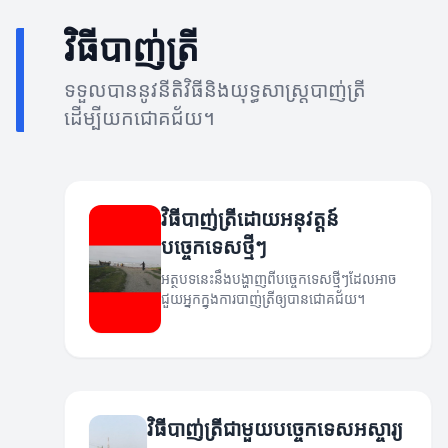
វិធីបាញ់ត្រី
ទទួលបាននូវនីតិវិធីនិងយុទ្ធសាស្ត្របាញ់ត្រី
ដើម្បីយកជោគជ័យ។
វិធីបាញ់ត្រីដោយអនុវត្តន៍
បច្ចេកទេសថ្មីៗ
អត្ថបទនេះនឹងបង្ហាញពីបច្ចេកទេសថ្មីៗដែលអាច
ជួយអ្នកក្នុងការបាញ់ត្រីឲ្យបានជោគជ័យ។
វិធីបាញ់ត្រីជាមួយបច្ចេកទេសអស្ចារ្យ