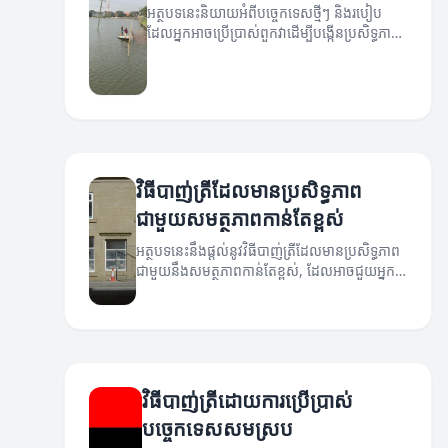
អត្ថបទនេះនិយាយអំពីបច្ចេកទេសថ្មីៗ និងរបៀប
ដែលអ្នកអាចប្រើប្រាស់ពួកវាដើម្បីបង្កើនប្រសិទ្ធភាព
ក្នុងការបាញ់ត្រី។
វិធីបាញ់ត្រីដែលមានប្រសិទ្ធភាព
ជាមួយសមត្ថភាពកាន់តែខ្ពស់
អត្ថបទនេះនឹងផ្តល់នូវវិធីបាញ់ត្រីដែលមានប្រសិទ្ធភាព
ជាមួយនឹងសមត្ថភាពកាន់តែខ្ពស់, ដែលអាចជួយអ្នក
ចាប់ត្រីប្រាកដជាមួយនឹងការច្នៃប្រឌិតថ្មីៗ។
វិធីបាញ់ត្រីដោយការប្រើប្រាស់
បច្ចេកទេសសមស្រប