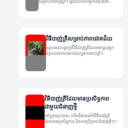
សម្រាប់ការបាញ់ត្រី។ រៀបរាប់អំពីបច្ចេកទេសនានា
ដែលជួយឲ្យអ្នកចាប់ត្រីបានយ៉ាងមានប្រសិទ្ធភាព។
វិធីបាញ់ត្រីសម្រាប់ភាពជោគជ័យ
អត្ថបទនេះបង្ហាញពីវិធីបាញ់ត្រីដែលអាចជួយអ្នក
ទទួលបានភាពជោគជ័យក្នុងការចាប់ត្រី។
វិធីបាញ់ត្រីដែលមានប្រសិទ្ធភាព
ជាមួយជំនាញថ្មី
នៅក្នុងអត្ថបទនេះ យើងនឹងអានអំពីវិធីបាញ់ត្រី
ដែលមានប្រសិទ្ធភាព និងការប្រើប្រាស់ជំនាញថ្មីៗ។