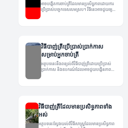
អាចបង្កើតការចាប់ត្រីដែលមានប្រសិទ្ឋភាពដោយការ
ប្រើប្រាស់បច្ចេកទេសសមស្រប។ វីធីនេះអាចជួយឲ្យ
អ្នកចាប់ត្រីបានជោគជ័យ។
វិធីបាញ់ត្រីប្រើប្រាស់ប្រាក់កាស
សម្រាប់អ្នកចាប់ត្រី
អត្ថបទនេះនឹងពន្យល់ពីវិធីបាញ់ត្រីដោយប្រើប្រាស់
ប្រាក់កាស និងឧបករណ៍ដែលអាចជួយបង្កើនភាព
ជោគជ័យក្នុងការចាប់ត្រី។
វិធីបាញ់ត្រីដែលមានប្រសិទ្ធភាពទាំង
អស់
អត្ថបទនេះស្វែងយល់ពីវិធីសាស្ត្រដែលមានប្រសិទ្ធភាព