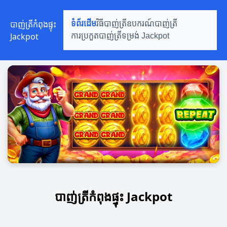
បាញ់ត្រីកំពុងផ្ទុះ
ទំព័រដើម
វិធីបាញ់ត្រី
ឧបករណ៍បាញ់ត្រី
Jackpot
ការប្រកួតបាញ់ត្រី
ទម្រង់ Jackpot
បាញ់ត្រីកំពុងផ្ទុះ Jackpot