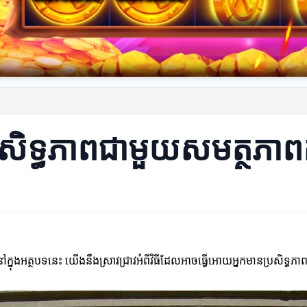
រសិទ្ធភាពជាមួយសមត្ថភាពក
នុងអត្ថបទនេះ យើងនឹងស្រាវជ្រាវអំពីវិធីដែលអាចធ្វើអោយអ្នកមានប្រសិទ្ធភា