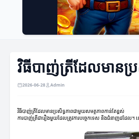
វិធីបាញ់ត្រីដែលមានប្
2026-06-28
Admin
វិធីបាញ់ត្រីដែលមានប្រសិទ្ធភាពជាមួយសមត្ថភាពកាន់តែខ្ពស់
ការបាញ់ត្រីជារឿងមួយដែលត្រូវការបច្ចេកទេស និងជំនាញដដែល។ នៅក្