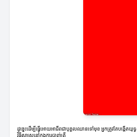
ដូច្នេះដើម្បីធ្វើអោយអាជីពជាបុគ្គលឈានទៅមុខ អ្នកត្រូវតែបង្កើត
វិធីសាស្ត្រនៅក្នុងការបាញ់ត្រី