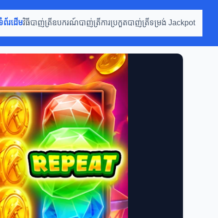
ទំព័រដើម
វិធីបាញ់ត្រី
ឧបករណ៍បាញ់ត្រី
ការប្រកួតបាញ់ត្រី
ទម្រង់ Jackpot