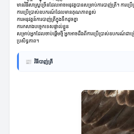
មានវិធីសាស្ត្រច្រើនដែលអាចអនុវត្តបានសម្រាប់ការបាញ់ត្រី។ ការប្
ការប្រើប្រាស់ឧបករណ៍ដែលមានគុណភាពខ្ពស់
ការអនុវត្តន៍ការបាញ់ត្រីក្នុងទឹកដូចគ្នា
ការកសាងបច្ចេកទេសផ្ទាល់ខ្លួន
សម្រាប់អ្នកដែលចាប់ផ្តើមថ្មី អ្នកអាចដឹងពីការប្រើប្រាស់ឧបករ
ប្រសិទ្ធភាព។
📰
វិធីបាញ់ត្រី