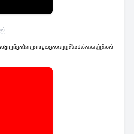
ពស់
ហាត់បង្ហាញពីអ្នកជំនាញអាចជួយអ្នកបញ្ចេញតំលៃដល់ការបាញ់ត្រីរបស់