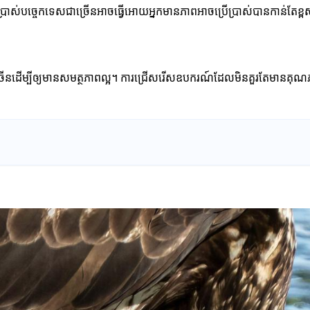
រើប្រាស់បច្ចេកទេសជាច្រើនអាចធ្វើអោយអ្នកមានភាពអាចប្រើប្រាស់បានកាន់តែខ្ព
ណ៍ជាច្រើនដើម្បីឲ្យមានសមត្ថភាពល្អ។ ការជ្រើសរើសឧបករណ៍ដែលមិនគួរតែមានគ