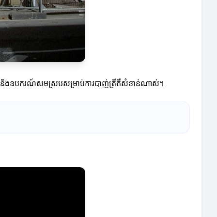
បករណ៍និងឧបករណ៍សមស្របសម្រាប់ការបាញ់ត្រីគឺសំខាន់ណាស់។