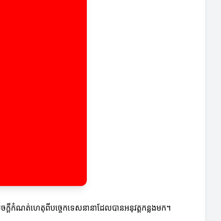
នសេចក្តីកំណត់ហេតុពីបច្ចេកទេសនានាដែលបានអនុវត្តកន្លងមក។