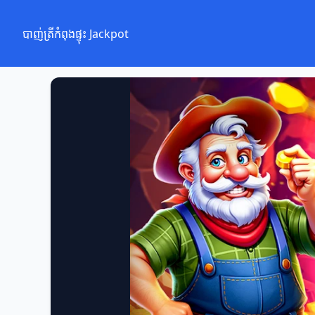
បាញ់ត្រីកំពុងផ្ទុះ Jackpot