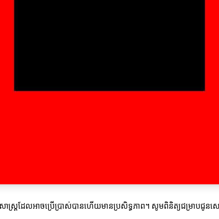
យុទ្ធសាស្ត្រដែលអាចប្រើប្រាស់បានហើយមានប្រសិទ្ធភាព។ សូមពិនិត្យជម្រាបជូ