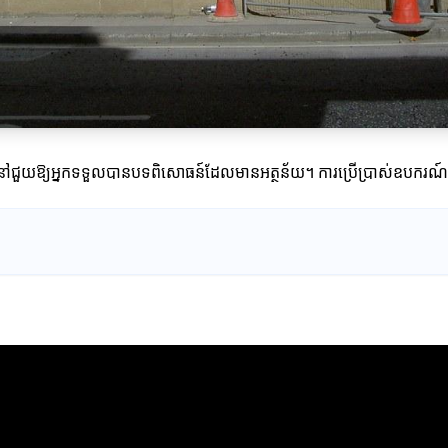
 ប៉ុន្តែវានៅជួយឱ្យអ្នកទទួលបានបទពិសោធន៍ដែលមានអត្ថន័យ។ ការប្រើប្រាស់ឧ