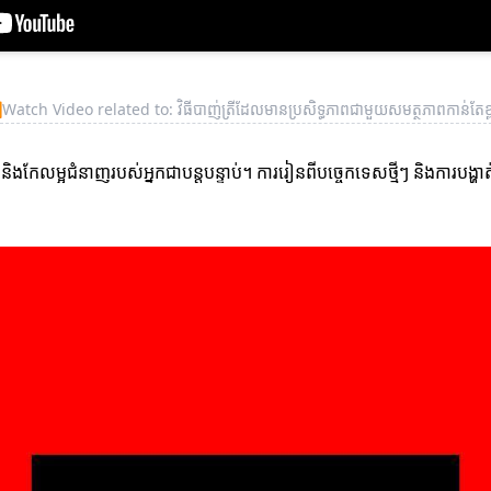
▶
Watch Video related to: វិធីបាញ់ត្រីដែលមានប្រសិទ្ធភាពជាមួយសមត្ថភាពកាន់តែខ្
ននិងកែលម្អជំនាញរបស់អ្នកជាបន្តបន្ទាប់។ ការរៀនពីបច្ចេកទេសថ្មីៗ និងការបង្