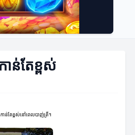
ាន់តែខ្ពស់
ពកាន់តែខ្ពស់នៅពេលបាញ់ត្រី។