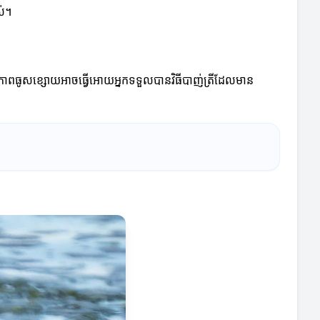
ស់។
ុណភាពធូសខ្សោយអាចធ្វើអោយអ្នកទទួលបានវិធីបាញ់ត្រីដែលមាន