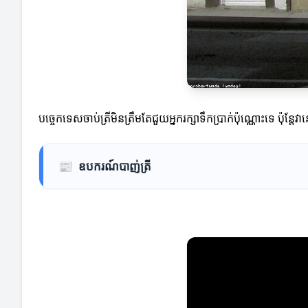
បច្ចេកទេសចាប់ត្រីមិនត្រឹមតែជួយអ្នករក្សាទឹកប្រាក់ប៉ុណ្ណោះទេ
📰
ឧបករណ៍បាញ់ត្រី