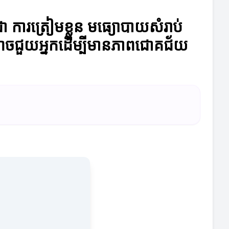
ចជា ការត្រៀមខ្លួន មធ្យោបាយសំរាប់
ះអាចជួយអ្នកដើម្បីមានភាពជោគជ័យ