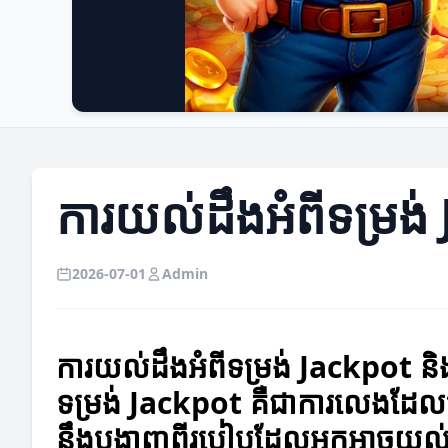
ការយល់ដឹងអំពីទម្រង់ 
2026-07-01
Admin
ការយល់ដឹងអំពីទម្រង់ Jackpot និង
ទម្រង់ Jackpot គឺជាការលេងដែលមាន
នឹងបង្ហាញពីរបៀបដែលអ្នកអាចយល់ដឹ