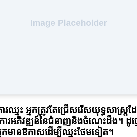
ារឈ្នះ អ្នកត្រូវតែជ្រើសរើសយុទ្ធសាស្ត
ជាការអភិវឌ្ឍន៍នៃជំនាញនិងចំណេះដឹង។ ដូច
ឱ្យអ្នកមានឱកាសដើម្បីឈ្នះថែមទៀត។