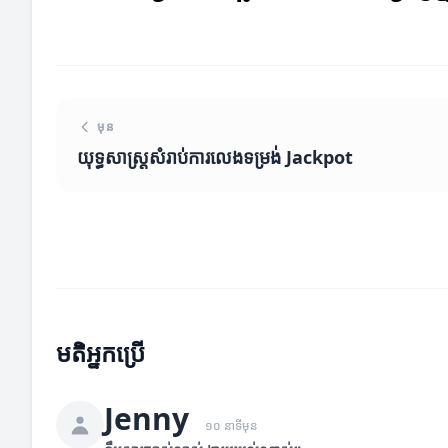
មុន
យុទ្ធសាស្ត្រសំរាប់ការលេងទម្រង់ Jackpot
មតិអ្នកប្រើ
Jenny
១០ នាទីមុន