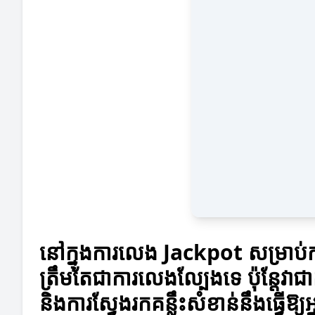
នៅក្នុងការលេង Jackpot សម្រាប់ក
ត្រឹមតែជាការលេងល្បែងទេ ប៉ុន្តែវា
និងការស្វែងរកគន្លឹះសំខាន់នឹងធ្វើ