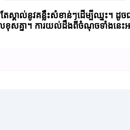
តែស្គាល់នូវគន្លឹះសំខាន់ៗដើម្បីឈ្នះ។ ដូ
ដែលខុសគ្នា។ ការយល់ដឹងពីចំណុចទាំងនេ