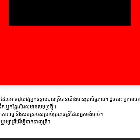
ទេសដែលអាចជួយឱ្យអ្នកទទួលបានត្រីបានយ៉ាងមានប្រសិទ្ធភាព។ ដូចនេះ អ្នកអាចអនុ
ទឹក ឬកន្លែងដែលមានសមុទ្រថ្មី។
ុណភាពល្អ និងសមស្របសម្រាប់ប្រភេទត្រីដែលអ្នកចង់ចាប់។
ម្សៅត្រីដើម្បីទាក់ទាញត្រី។