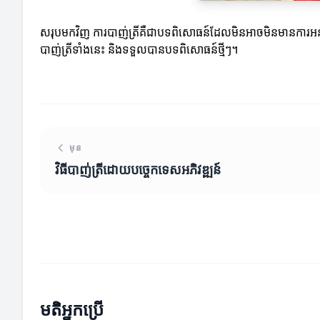
សរុបមកវិញ ការបាញ់ត្រីគឺជាបទពិសោធន៍ដែលមិនអាចមិនមានការអនុវត្ត
បាញ់ត្រីទាំងនេះ និងទទួលបានបទពិសោធន៍ថ្មីៗ។
មុន
វិធីបាញ់ត្រីដោយបច្ចេកទេសអភិវឌ្ឍន៍
មតិអ្នកប្រើ