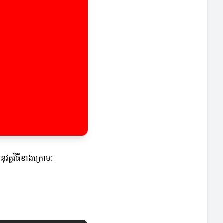
វត្តវិធីខាងក្រោម: