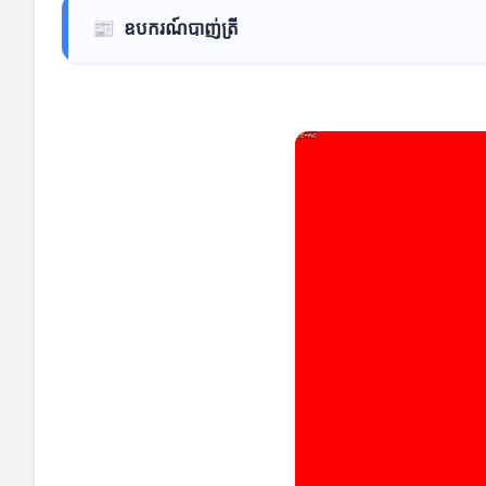
📰
ឧបករណ៍បាញ់ត្រី