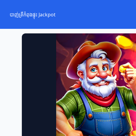
បាញ់ត្រីកំពុងផ្ទុះ Jackpot