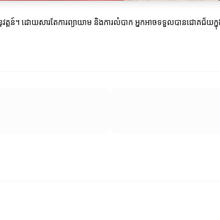
ន៍។ ដោយសារតែការព្យាយាម និងការលំបាក អ្នកអាចទទួលបានជោគជ័យក្នុងការចាប់ត