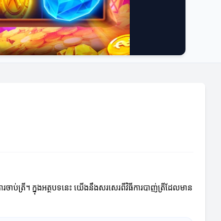
ចាប់ត្រី។ ក្នុងអត្ថបទនេះ យើងនឹងសរសេរពីវិធីការបាញ់ត្រីដែលមាន