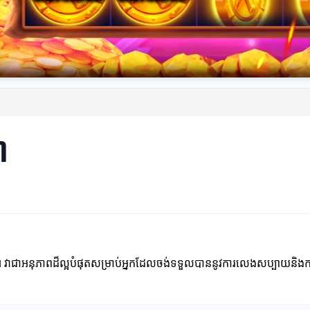
ា
វាជា​អនុភាពដ៏ល្អបំផុតសម្រាប់អ្នកដែលចង់ទទួលបាននូវការលេងសប្បាយនិងការ