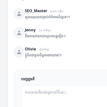
SEO_Master
មុននេះបន្តិច
សូមអរគុណសម្រាប់ព័ត៌មានដ៏ល្អនេះ។
Jenny
១០ នាទីមុន
នឹងតាមដានរាល់អត្ថបទបន្តទៀត។
Olivia
ម្សិលមិញ
ខ្ញុំពិតជាចូលចិត្តអានវាណាស់។
បញ្ចេញមតិ