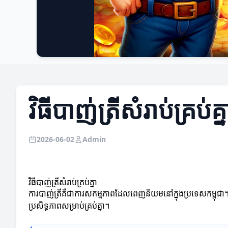
វិធីបាញ់ត្រីសំរាប់គ្រប់គ្ន
2026-06-02
Admin
វិធីបាញ់ត្រីសំរាប់គ្រប់គ្នា
ការបាញ់ត្រីគឺជាការសកម្មភាពដែលពេញនិយមនៅក្នុងប្រទេសកម្ពុជា។ 
ប្រសិទ្ធភាពសម្រាប់គ្រប់គ្នា។