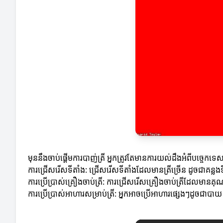
មុននឹងចាប់ផ្តើមការបាញ់ត្រី អ្នកត្រូវតែមានការយល់ដឹងអំពីបច្ចេក
ការជ្រើសរើសទីតាំង: ជ្រើសរើសទីតាំងដែលមានត្រីច្រើន ដូចជាគន្លង
ការប្រើប្រាស់គ្រឿងចាប់ត្រី: ការជ្រើសរើសគ្រឿងចាប់ត្រីដែលមានគ
ការប្រើប្រាស់អាហារសម្រាប់ត្រី: អ្នកអាចប្រើអាហារផ្សេងៗដូចជាបាយ ឬ