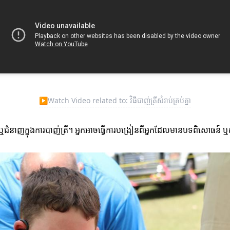
▶
Watch Video related to: វិធីបាញ់ត្រីសំរាប់គ្រប់គ្នា
ថភាពឬជំនាញក្នុងការបាញ់ត្រី។ អ្នកអាចធ្វើការបង្រៀនពីអ្នកដែលមានបទពិសោធន៍ ឬ