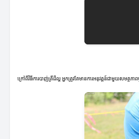
ក្រៅពីវិធីការបាញ់ត្រីដ៏ល្អ អ្នកត្រូវតែមានការអនុវត្តន៍ជាមួយសមត្