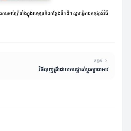
្រីទាំងក្នុងសមុទ្រនិងកន្លែងទឹកដី។ សូមធ្វើការអនុវត្តន៍វិធី
បន្ទាប់
វិធីបាញ់ត្រីដោយការផ្លាស់ប្តូរក្បាលអាវ