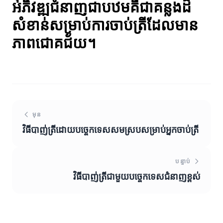
អភិវឌ្ឍជំនាញជាបឋមគឺជាគន្លងដ៏
សំខាន់សម្រាប់ការចាប់ត្រីដែលមាន
ភាពជោគជ័យ។
មុន
វិធីបាញ់ត្រីដោយបច្ចេកទេសសមស្របសម្រាប់អ្នកចាប់ត្រី
បន្ទាប់
វិធីបាញ់ត្រីជាមួយបច្ចេកទេសជំនាញខ្ពស់