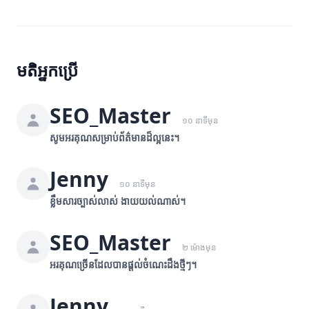
មតិអ្នកប្រើ
SEO_Master
១០ នាទីមុន
សូមអរគុណសម្រាប់ព័ត៌មានដ៏ល្អនេះ។
Jenny
១០ នាទីមុន
ខ្លឹមសារច្បាស់លាស់ ងាយយល់ណាស់។
SEO_Master
២ ម៉ោងមុន
អរគុណច្រើនដែលបានផ្តល់ចំណេះដឹងថ្មីៗ។
Jenny