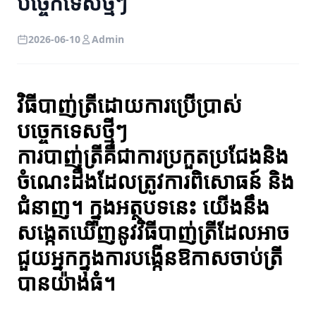
បច្ចេកទេសថ្មីៗ
2026-06-10
Admin
វិធីបាញ់ត្រីដោយការប្រើប្រាស់
បច្ចេកទេសថ្មីៗ
ការបាញ់ត្រីគឺជាការប្រកួតប្រជែងនិង
ចំណេះដឹងដែលត្រូវការពិសោធន៍ និង
ជំនាញ។ ក្នុងអត្ថបទនេះ យើងនឹង
សង្កេតឃើញនូវវិធីបាញ់ត្រីដែលអាច
ជួយអ្នកក្នុងការបង្កើនឱកាសចាប់ត្រី
បានយ៉ាងធំ។