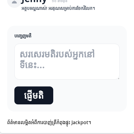
១០ នាទីមុន
អត្ថបទល្អណាស់! អរគុណសម្រាប់ការចែករំលែក។
បញ្ចេញមតិ
ផ្ញើមតិ
ព័ត៌មានលម្អិតអំពីការបាញ់ត្រីកំពុងផ្ទុះ Jackpot។