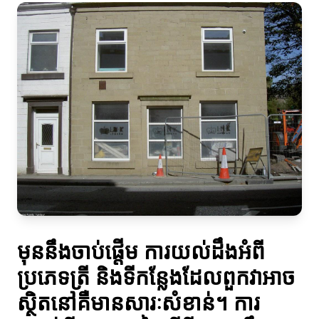
មុននឹងចាប់ផ្តើម ការយល់ដឹងអំពី
ប្រភេទត្រី និងទីកន្លែងដែលពួកវាអាច
ស្ថិតនៅគឺមានសារៈសំខាន់។ ការ