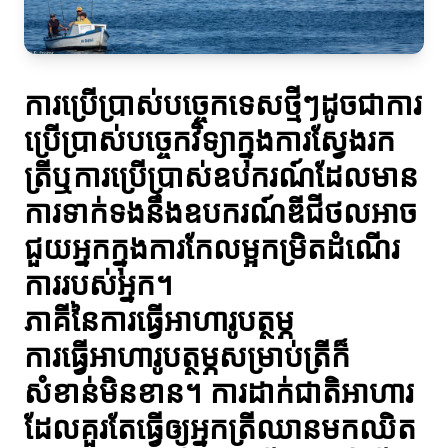
ការប្រើប្រាស់បច្ចេកទេសថ្មីៗដូចជាការ
ប្រើប្រាស់បច្ចេកវិទ្យាក្នុងការស្វែងរក
ត្រីឬការប្រើប្រាស់ឧបករណ៍ដែលមាន
ការទាក់ទងនឹងឧបករណ៍ឌីជីថលអាច
ជួយអ្នកក្នុងការកែលម្អកម្រិតដំណើរ
ការរបស់អ្នក។
ភាគីនៃការធ្វើអាហារូបត្ថម្ភ
ការធ្វើអាហារូបត្ថម្ភសម្រាប់ត្រីក៏
សំខាន់មិនខាន។ ការដាក់ជាតិអាហារ
ដែលគួរតែធ្វើឲ្យអ្នកត្រីឈានមកឈិត