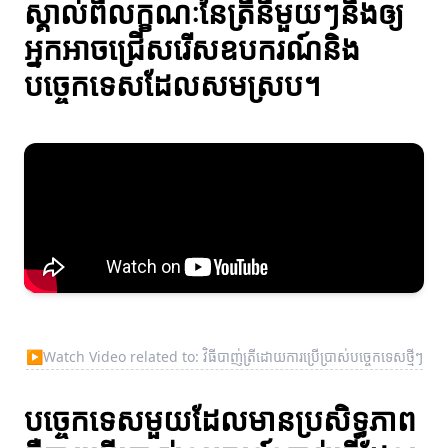
ស្គាល់ពីលក្ខណៈនៃត្រីនីមួយៗនឹងឲ្យ
អ្នកអាចជ្រើសរើសឧបករណ៍និង
បច្ចេកទេសដែលសមស្រប។
▶
Watch Video related to: វិធីបាញ់ត្រីដោយការប្រើប្រាស់បច្ចេកទេសថ្មីៗ
បច្ចេកទេសមួយដែលមានប្រសិទ្ធភាព