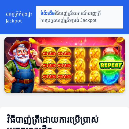
បាញ់ត្រីកំពុងផ្ទុះ
ទំព័រដើម
វិធីបាញ់ត្រី
ឧបករណ៍បាញ់ត្រី
Jackpot
ការប្រកួតបាញ់ត្រី
ទម្រង់ Jackpot
វិធីបាញ់ត្រីដោយការប្រើប្រាស់