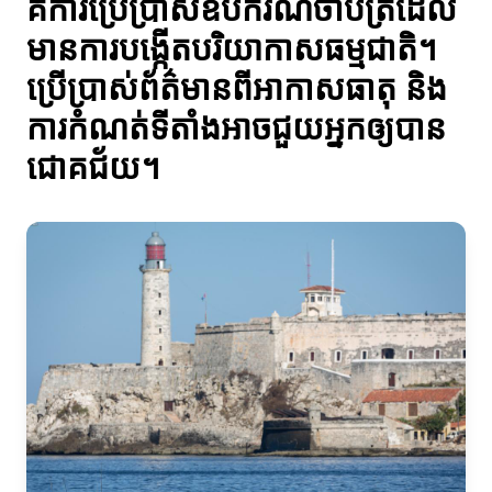
គឺការប្រើប្រាស់ឧបករណ៍ចាប់ត្រីដែល
មានការបង្កើតបរិយាកាសធម្មជាតិ។
ប្រើប្រាស់ព័ត៌មានពីអាកាសធាតុ និង
ការកំណត់ទីតាំងអាចជួយអ្នកឲ្យបាន
ជោគជ័យ។