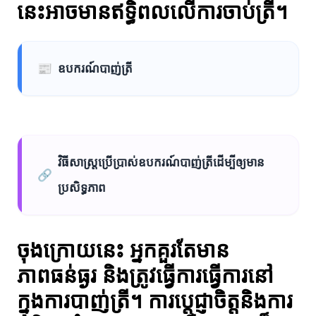
នេះអាចមានឥទ្ធិពលលើការចាប់ត្រី។
📰
ឧបករណ៍បាញ់ត្រី
វិធីសាស្ត្រប្រើប្រាស់ឧបករណ៍បាញ់ត្រីដើម្បីឲ្យមាន
🔗
ប្រសិទ្ធភាព
ចុងក្រោយនេះ អ្នកគួរតែមាន
ភាពធន់ធ្ងរ និងត្រូវធ្វើការធ្វើការនៅ
ក្នុងការបាញ់ត្រី។ ការប្តេជ្ញាចិត្តនិងការ