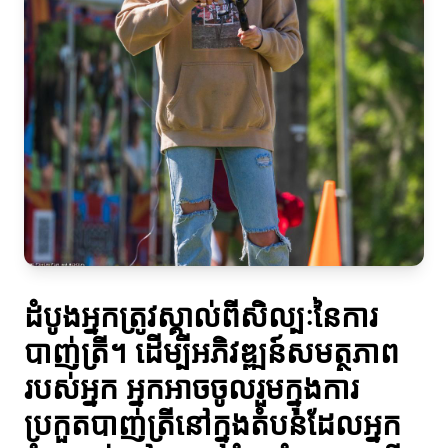
ដំបូងអ្នកត្រូវស្គាល់ពីសិល្បៈនៃការ
បាញ់ត្រី។ ដើម្បីអភិវឌ្ឍន៍សមត្ថភាព
របស់អ្នក អ្នកអាចចូលរួមក្នុងការ
ប្រកួតបាញ់ត្រីនៅក្នុងតំបន់ដែលអ្នក