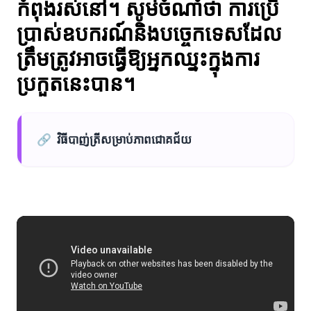
កំពុងរស់នៅ។ សូមចំណាំថា ការប្រើ
ប្រាស់ឧបករណ៍និងបច្ចេកទេសដែល
ត្រឹមត្រូវអាចធ្វើឱ្យអ្នកឈ្នះក្នុងការ
ប្រកួតនេះបាន។
🔗
វិធីបាញ់ត្រីសម្រាប់ភាពជោគជ័យ