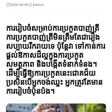
2026-06-06
Admin
ការរៀបចំសម្រាប់ការប្រកួតបាញ់ត្រី
ការប្រកួតបាញ់ត្រីមិនត្រឹមតែជារឿង
សប្បាយរីករាយទេ ប៉ុន្តែវា ទៅកាន់ការ
ផ្តល់ឱកាសដ៏ល្អក្នុងការប្រកួត
សមត្ថភាព និងបង្កើតទំនាក់ទំនង។
ដើម្បីធ្វើឱ្យការប្រកួតនេះជោគជ័យ
ប្រសិនបើអ្នកចង់ឈ្នះ អ្នកត្រូវតែមាន
ការរៀបចំប៉ុនប៉ង។