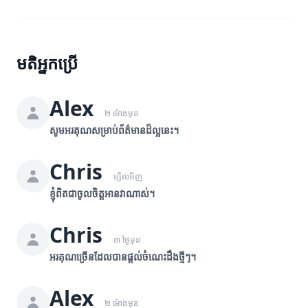
មតិអ្នកប្រើ
Alex
២ ម៉ោងមុន
សូមអរគុណសម្រាប់ព័ត៌មានដ៏ល្អនេះ។
Chris
ម្សិលមិញ
ខ្ញុំពិតជាចូលចិត្តអានវាណាស់។
Chris
៣ ថ្ងៃមុន
អរគុណច្រើនដែលបានផ្តល់ចំណេះដឹងថ្មីៗ។
Alex
២ ម៉ោងមុន