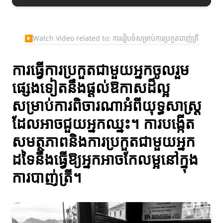
▶
Watch Video related to: ការរៀបចំសម្រាប់ការប្រកួតបាញ់ត្រី
ការធ្វើការប្រកួតជាមួយអ្នកចូលរួម
ផ្សេងទៀតនឹងផ្ដល់ឱកាសដ៏ល្អ
សម្រាប់ការពិចារណាអំពីយុទ្ធសាស្ត្រ
ដែលអាចជួយអ្នកឈ្នះ។ ការបង្កើត
សមត្ថភាពនិងការប្រកួតជាមួយអ្នក
ដទៃនឹងធ្វើឱ្យអ្នកអាចកែលម្អនៅក្នុង
ការបាញ់ត្រី។