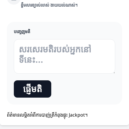
ខ្លឹមសារច្បាស់លាស់ ងាយយល់ណាស់។
បញ្ចេញមតិ
ផ្ញើមតិ
ព័ត៌មានលម្អិតអំពីការបាញ់ត្រីកំពុងផ្ទុះ Jackpot។