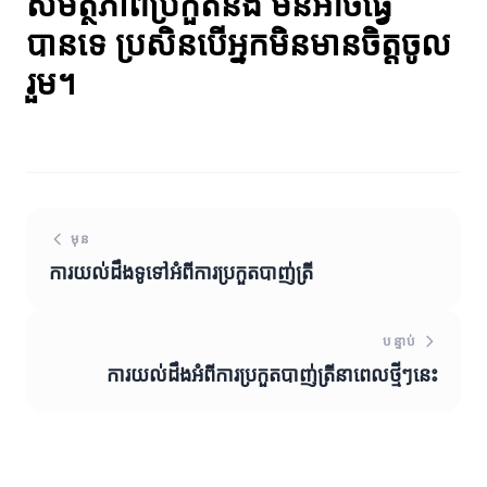
សមត្ថភាពប្រកួតនឹង មិនអាចធ្វើ
បានទេ ប្រសិនបើអ្នកមិនមានចិត្តចូល
រួម។
មុន
ការយល់ដឹងទូទៅអំពីការប្រកួតបាញ់ត្រី
បន្ទាប់
ការយល់ដឹងអំពីការប្រកួតបាញ់ត្រីនាពេលថ្មីៗនេះ