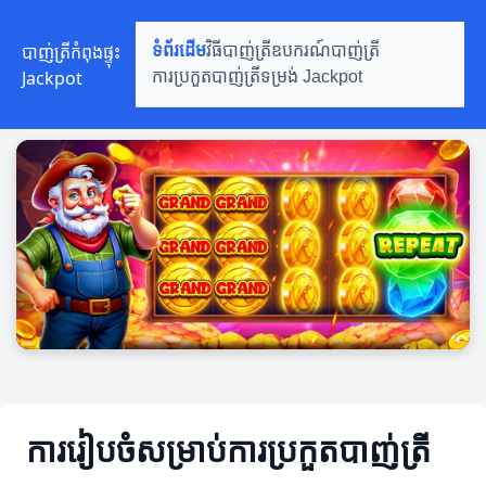
បាញ់ត្រីកំពុងផ្ទុះ
ទំព័រដើម
វិធីបាញ់ត្រី
ឧបករណ៍បាញ់ត្រី
Jackpot
ការប្រកួតបាញ់ត្រី
ទម្រង់ Jackpot
ការរៀបចំសម្រាប់ការប្រកួតបាញ់ត្រី