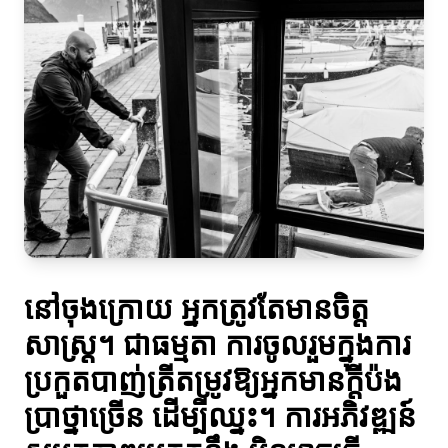
នៅចុងក្រោយ អ្នកត្រូវតែមានចិត្ត
សាស្ត្រ។ ជាធម្មតា ការចូលរួមក្នុងការ
ប្រកួតបាញ់ត្រីតម្រូវឱ្យអ្នកមានក្តីប៉ង
ប្រាថ្នាច្រើន ដើម្បីឈ្នះ។ ការអភិវឌ្ឍន៍