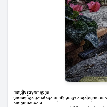
ការត្រៀមខ្លួនមុនការប្រកួត
មុនពេលប្រកួត អ្នកត្រូវតែត្រៀមខ្លួនឱ្យបានល្អ។ ការត្រៀមខ្លួនរួមមា
ការបង្ហាញសមត្ថភាព