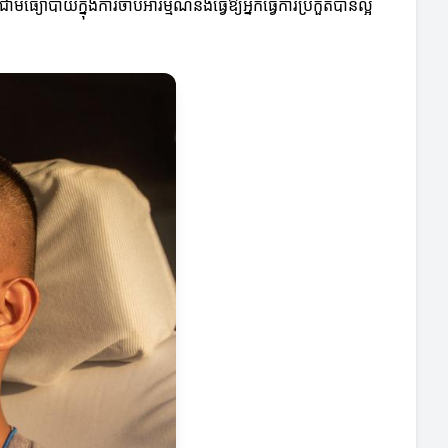
ធ្យោបាយក្នុងការចាប់អារម្មណ៍និងធ្វើឱ្យអ្នកធ្វើការប្រកួតបានល្អ