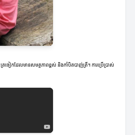
ល ត្រចៀកដែលមានសមត្ថភាពខ្ពស់ និងកាំបិតបាញ់ត្រី។ ការប្រើប្រាស់