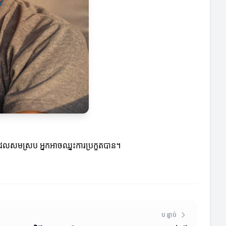
ត្រដែលសមស្រប អ្នកអាចឈ្នះការប្រកួតបាន។
បន្ទាប់