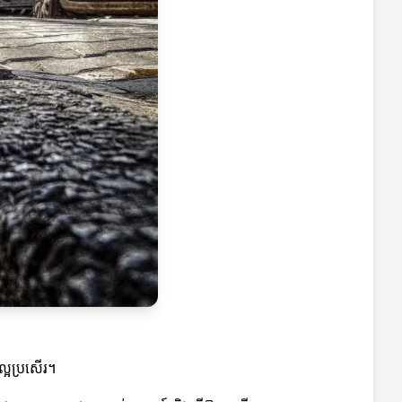
តល្អប្រសើរ។