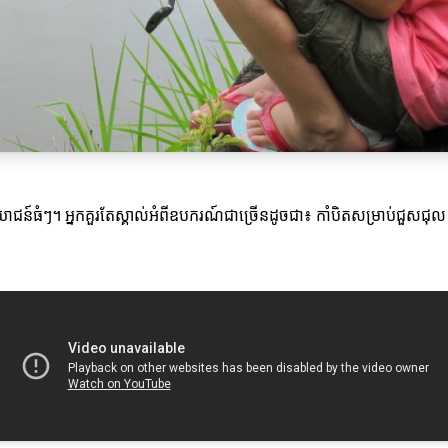
ប្រយោជន៍ធំៗ។ អ្នកគួរតែស្គាល់អំពីឧបករណ៍ជាច្រើនដូចជា៖ កាំបិតសម្រាប់ជួសជុ