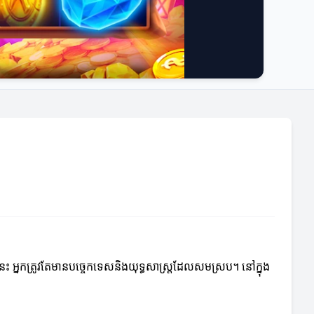
េះ អ្នកត្រូវតែមានបច្ចេកទេសនិងយុទ្ធសាស្ត្រ​ដែលសមស្រប។ នៅក្នុង