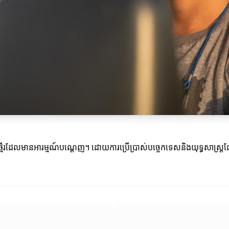
ំណោយថ្មើរដែលមានអារម្មណ៍បណ្តេញ។ ដោយការប្រើប្រាស់បច្ចេកទេសនិងយុទ្ធសាស្