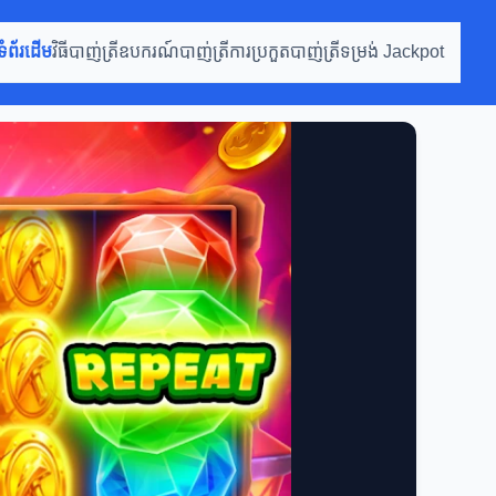
ទំព័រដើម
វិធីបាញ់ត្រី
ឧបករណ៍បាញ់ត្រី
ការប្រកួតបាញ់ត្រី
ទម្រង់ Jackpot