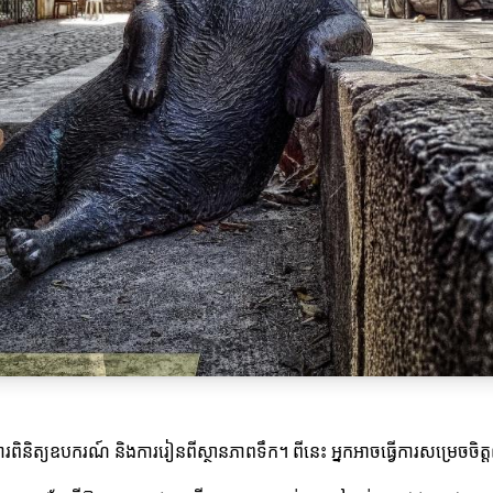
នការពិនិត្យឧបករណ៍ និងការរៀនពីស្ថានភាពទឹក។ ពីនេះ អ្នកអាចធ្វើការសម្រេចចិត្