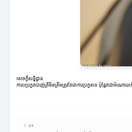
សេចក្តីសន្និដ្ឋាន
ការបប្រកួតបាញ់ត្រីមិនត្រឹមត្រូវតែជាការប្រកួតទេ ប៉ុន្តែវាជាអ
មុន