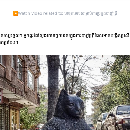
▶
Watch Video related to: បច្ចេកទេសសម្រាប់ការប្រកួតបាញ់ត្រី
ឈ្នះខ្ពស់។ អ្នកគួរតែស្វែងរកបច្ចេកទេសក្នុងការបាញ់ត្រីដែលអាចបង្កើនប្រសិទ្
ួតប្រជែង។