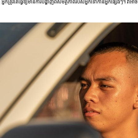
នកត្រូវតែធ្វើឱ្យមានការបង្ហាញពីសមត្ថភាពរបស់អ្នកទៅកាន់អ្នកផ្សេងៗ។ វាអាចជាម