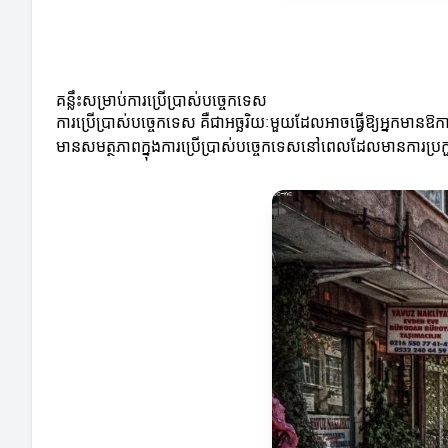
គន្លឹះសម្រាប់ការប្រើប្រាស់បច្ចេកទេស
ការប្រើប្រាស់បច្ចេកទេស គឺជាអច្ឆរិយៈមួយដែលអាចធ្វើឱ្យអ្នកមានឱកាស
មានសមត្ថភាពក្នុងការប្រើប្រាស់បច្ចេកទេសនៅពេលដែលមានការប្រក