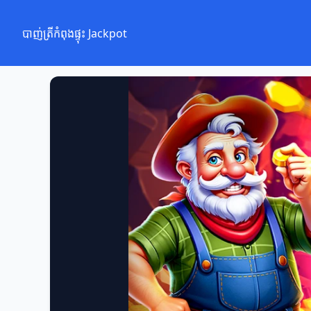
បាញ់ត្រីកំពុងផ្ទុះ Jackpot