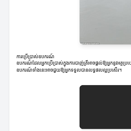
ការប្រើប្រាស់ឧបករណ៍
ឧបករណ៍ដែលអ្នកប្រើប្រាស់ក្នុងការបាញ់ត្រីអាចផ្តល់ឱ្យអ្នកនូវអត្ថ
ឧបករណ៍ទាំងនេះអាចជួយឱ្យអ្នកទទួលបានលទ្ធផលល្អប្រសើរ។