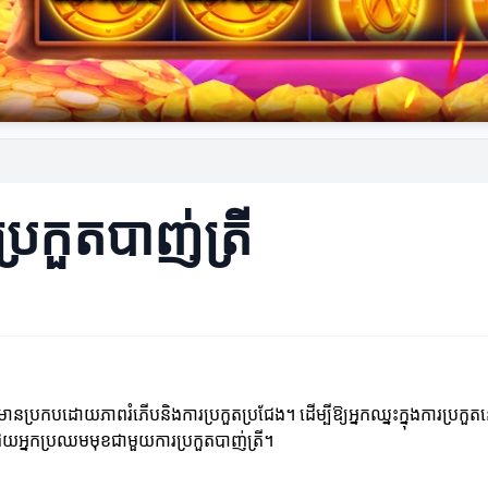
្រកួតបាញ់ត្រី
ានប្រកបដោយភាពរំភើបនិងការប្រកួតប្រជែង។ ដើម្បីឱ្យអ្នកឈ្នះក្នុងការប្រកួតន
ួយអ្នកប្រឈមមុខជាមួយការប្រកួតបាញ់ត្រី។