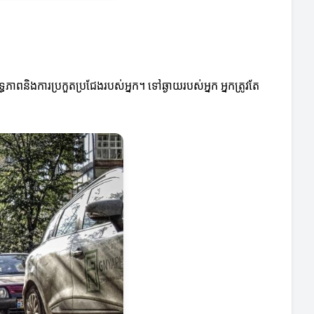
ធភាពនិងការប្រកួតប្រជែងរបស់អ្នក។ ទៅឆ្ងាយរបស់អ្នក អ្នកត្រូវតែ