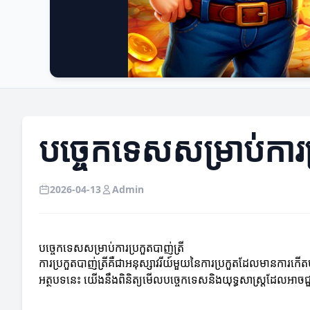
បច្ចេកទេសសម្រាប់ការប
2026-04-13
Admin
បច្ចេកទេសសម្រាប់ការប្រកួតបាញ់ត្រី
ការប្រកួតបាញ់ត្រីគឺជាអនុស្សាវរីយ៍មួយនៃការប្រកួតដែលមានការកើតម
អត្ថបទនេះ យើងនឹងពិនិត្យមើលបច្ចេកទេសនិងយុទ្ធសាស្ត្រដែលអាចជ