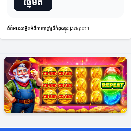
ផ្ញើមតិ
ព័ត៌មានលម្អិតអំពីការបាញ់ត្រីកំពុងផ្ទុះ Jackpot។