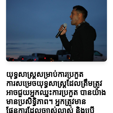
យុទ្ធសាស្ត្រសម្រាប់ការប្រកួត
ការសម្រេចយុទ្ធសាស្ត្រដែលត្រឹមត្រូវ
អាចជួយអ្នកឈ្នះការប្រកួត បានយ៉ាង
មានប្រសិទ្ធិភាព។ អ្នកត្រូវមាន
ផែនការដែលច្បាស់លាស់ និងប្រើ