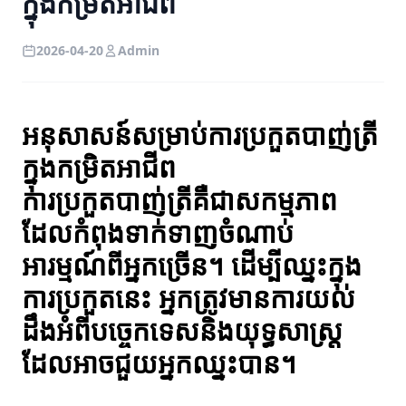
ក្នុងកម្រិតអាជីព
2026-04-20
Admin
អនុសាសន៍សម្រាប់ការប្រកួតបាញ់ត្រី
ក្នុងកម្រិតអាជីព
ការប្រកួតបាញ់ត្រីគឺជាសកម្មភាព
ដែលកំពុងទាក់ទាញចំណាប់
អារម្មណ៍ពីអ្នកច្រើន។ ដើម្បីឈ្នះក្នុង
ការប្រកួតនេះ អ្នកត្រូវមានការយល់
ដឹងអំពីបច្ចេកទេសនិងយុទ្ធសាស្ត្រ
ដែលអាចជួយអ្នកឈ្នះបាន។