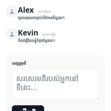
Alex
១០ នាទីមុន
សូមអរគុណសម្រាប់ព័ត៌មានដ៏ល្អនេះ។
Kevin
មុននេះបន្តិច
ពិតជាអ្វីដែលខ្ញុំកំពុងស្វែងរក។
បញ្ចេញមតិ