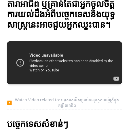
តារាអាជីព ឬគ្រាន់តែជាអ្នកចូលចិត្ត
ការយល់ដឹងអំពីបច្ចេកទេសនិងយុទ្ធ
សាស្ត្រនេះអាចជួយអ្នកឈ្នះបាន។
Watch Video related to: អនុសាសន៍សម្រាប់ការប្រកួតបាញ់ត្រីក្នុង
▶
កម្រិតអាជីព
បច្ចេកទេសសំខាន់ៗ