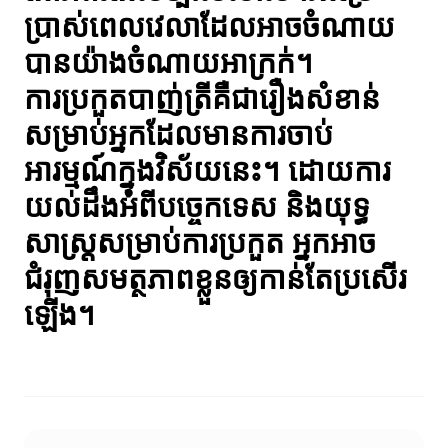
ប្រាស់ពេលវេលាដែលអាចចំណាយ
បានយ៉ាងចំណាយអាក្រក់។
ការប្រកួតបាញ់ត្រីគឺជារឿងសំខាន់
សម្រាប់អ្នកដែលមានការចាប់
អារម្មណ៍ក្នុងវិស័យនេះ។ ដោយការ
យល់ដឹងអំពីបច្ចេកទេស និងយុទ្ធ
សាស្ត្រសម្រាប់ការប្រកួត អ្នកអាច
ជំរុញសមត្ថភាពខ្លួនឲ្យកាន់តែប្រសើរ
ឡើង។