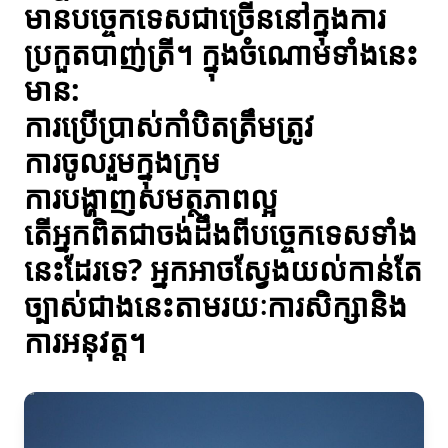
មានបច្ចេកទេសជាច្រើននៅក្នុងការ
ប្រកួតបាញ់ត្រី។ ក្នុងចំណោមទាំងនេះ
មាន:
ការប្រើប្រាស់កាំបិតត្រឹមត្រូវ
ការចូលរួមក្នុងក្រុម
ការបង្ហាញសមត្ថភាពល្អ
តើអ្នកពិតជាចង់ដឹងពីបច្ចេកទេសទាំង
នេះដែរទេ? អ្នកអាចស្វែងយល់កាន់តែ
ច្បាស់ជាងនេះតាមរយៈការសិក្សានិង
ការអនុវត្ត។