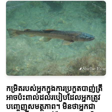
កម្រិតរបស់អ្នកក្នុងការប្រកួតបាញ់ត្រី
អាចប៉ះពាល់ដល់របៀបដែលអ្នកត្រូវ
បញ្ចេញសមត្ថភាព។ មិនថាអ្នកជា