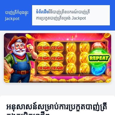
បាញ់ត្រីកំពុងផ្ទុះ
ទំព័រដើម
វិធីបាញ់ត្រី
ឧបករណ៍បាញ់ត្រី
Jackpot
ការប្រកួតបាញ់ត្រី
ទម្រង់ Jackpot
អនុសាសន៍សម្រាប់ការប្រកួតបាញ់ត្រី