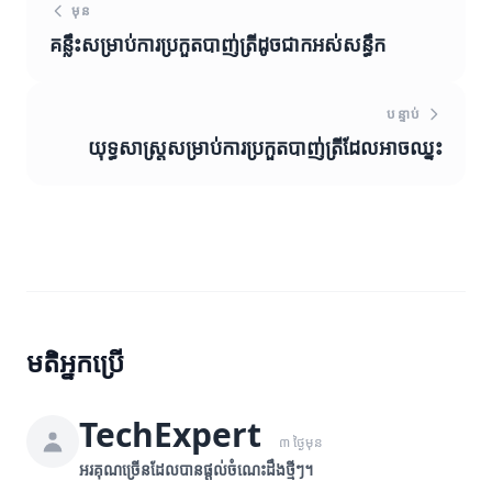
មុន
គន្លឹះសម្រាប់ការប្រកួតបាញ់ត្រីដូចជាកអស់សន្ធឹក
បន្ទាប់
យុទ្ធសាស្ត្រសម្រាប់ការប្រកួតបាញ់ត្រីដែលអាចឈ្នះ
មតិអ្នកប្រើ
TechExpert
៣ ថ្ងៃមុន
អរគុណច្រើនដែលបានផ្តល់ចំណេះដឹងថ្មីៗ។