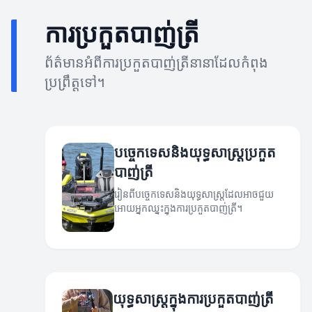
ការប្រកួតបាញ់ត្រី
ព័ត៌មានអំពីការប្រកួតបាញ់ត្រីនានាដែលកំពុង
ប្រព្រឹត្តទៅ។
បច្ចេកទេសនិងយុទ្ធសាស្ត្រប្រកួត
បាញ់ត្រី
រៀនពីបច្ចេកទេសនិងយុទ្ធសាស្ត្រដែលអាចជួយ
អោយអ្នកឈ្នះក្នុងការប្រកួតបាញ់ត្រី។
យុទ្ធសាស្ត្រក្នុងការប្រកួតបាញ់ត្រី