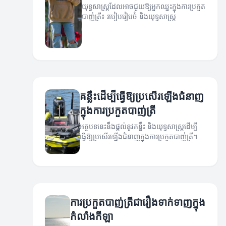
យុទ្ធសាស្ត្រដែលអាចជួយឱ្យអ្នកឈ្នះក្នុងការប្រកួត
បាញ់ត្រី៖ របៀបរៀបចំ និងយុទ្ធសាស្ត្រ
គន្លឹះដើម្បីធ្វើឱ្យប្រសើរឡើងជំនាញ
ក្នុងការប្រកួតបាញ់ត្រី
អត្ថបទនេះនឹងផ្តល់នូវគន្លឹះ និងយុទ្ធសាស្ត្រដើម្បី
ធ្វើឱ្យប្រសើរឡើងជំនាញក្នុងការប្រកួតបាញ់ត្រី។
ការប្រកួតបាញ់ត្រីជារឿងទាក់ទាញក្នុង
កំលាំងកីឡា