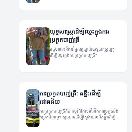
យុទ្ធសាស្ត្រដើម្បីឈ្នះក្នុងការ
ប្រកួតបាញ់ត្រី
អត្ថបទនេះនឹងនាំអ្នកឲ្យស្គាល់យុទ្ធសាស្ត្រល្អៗ
ដើម្បីឈ្នះក្នុងការប្រកួតបាញ់ត្រី។
ការប្រកួតបាញ់ត្រី: គន្លឹះដើម្បី
ជោគជ័យ
ការប្រកួតបាញ់ត្រីគឺជាកម្មវិធីដែលរាំរៃនឹងការប្រកួតនិង
កម្រិតជំនាញ។ សូមអានដើម្បីស្វែងយល់ពីគន្លឹះដើម្បី
ធានាថាអ្នកនឹងជោគជ័យនៅក្នុងការប្រកួតបាញ់ត្រី។