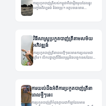
ការប្រកួតបាញ់ត្រីរបស់កម្ពុជាគឺជារឿងមួយដែលឆ្លុះ
បញ្ចាំងពីវប្បធម៌ និងចម្រុះ។ អត្ថបទនេះមាន
គោលបំណងជំរុញការយល់ដឹងអំពីកីឡានេះ។
វិធីសាស្ត្រប្រកួតបាញ់ត្រីតាមសម័យ
អភិវឌ្ឍន៍
ការប្រកួតបាញ់ត្រីនាពេលថ្មីៗនេះមានការប្រឈមជា
ច្រើន។ បើកបង្ហាញពីវិធីសាស្ត្រនិងបច្ចេកទេសដែល
អាចជួយឲ្យអ្នកឈ្នះក្នុងការប្រកួត។
ការយល់ដឹងអំពីការប្រកួតបាញ់ត្រីនា
ពេលថ្មីៗនេះ
ការប្រកួតបាញ់ត្រីកំពុងក្លាយជាកីឡាដែលមាន