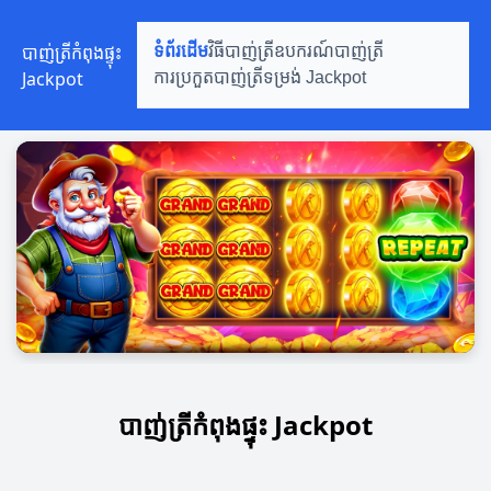
បាញ់ត្រីកំពុងផ្ទុះ
ទំព័រដើម
វិធីបាញ់ត្រី
ឧបករណ៍បាញ់ត្រី
Jackpot
ការប្រកួតបាញ់ត្រី
ទម្រង់ Jackpot
បាញ់ត្រីកំពុងផ្ទុះ Jackpot