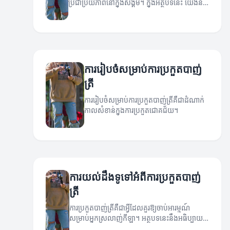
ប្រជាប្រិយភាពនៅក្នុងសង្គម។ ក្នុងអត្ថបទនេះ យើងនឹង
ពន្យល់អំពីការប្រកួតនេះ និងព័ត៌មានថ្មីៗដែលទាក់ទង
នឹងវា។
ការរៀបចំសម្រាប់ការប្រកួតបាញ់
ត្រី
ការរៀបចំសម្រាប់ការប្រកួតបាញ់ត្រីគឺជាដំណាក់
កាលសំខាន់ក្នុងការប្រកួតជោគជ័យ។
ការយល់ដឹងទូទៅអំពីការប្រកួតបាញ់
ត្រី
ការប្រកួតបាញ់ត្រីគឺជាអ្វីដែលគួរឱ្យចាប់អារម្មណ៍
សម្រាប់អ្នកស្រលាញ់កីឡា។ អត្ថបទនេះនឹងអធិប្បាយពី
ការប្រកួតបាញ់ត្រីនិងវិធីធ្វើឱ្យបានល្អក្នុងការប្រកួត។